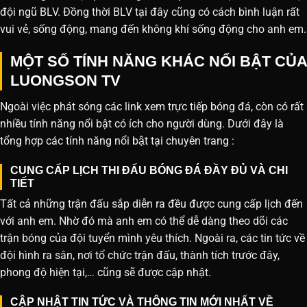
đội ngũ BLV. Đồng thời BLV tại đây cũng có cách bình luận rất
vui vẻ, sống động, mang đến không khí sống động cho anh em.
MỘT SỐ TÍNH NĂNG KHÁC NỔI BẬT CỦA
LUONGSON TV
Ngoài việc phát sóng các link xem trực tiếp bóng đá, còn có rất
nhiều tính năng nổi bật có ích cho người dùng. Dưới đây là
tổng hợp các tính năng nổi bật tại chuyên trang :
CUNG CẤP LỊCH THI ĐẤU BÓNG ĐÁ ĐẦY ĐỦ VÀ CHI
TIẾT
Tất cả những trận đấu sắp diễn ra đều được cung cấp lịch đến
với anh em. Nhờ đó mà anh em có thể dễ dàng theo dõi các
trận bóng của đội tuyển mình yêu thích. Ngoài ra, các tin tức về
đội hình ra sân, nơi tổ chức trận đấu, thành tích trước đây,
phong độ hiện tại,… cũng sẽ được cập nhật.
CẬP NHẬT TIN TỨC VÀ THÔNG TIN MỚI NHẤT VỀ