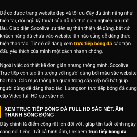
Để có được trang website đẹp và tối ưu đầy đủ tính năng như
hiện tại, đội ngũ kỹ thuật của đã bỏ thời gian nghiên cứu rất
lâu. Giao diện Socolive ưu tiên sự thân thiện dễ dùng, bất cứ
khách hàng dù chưa vào website lần nào cũng dễ dàng thực
hiện thao tác. Từ đó dễ dàng xem
trực tiếp bóng đá
các trận
đấu yêu thích của mình một cách nhanh chóng.
Ngoài việc có thiết kế đơn giản nhưng thông minh, Socolive
Trực tiếp còn tạo ấn tượng với người dùng bởi màu sắc website
hài hòa. Các mục thông tin quan trọng sắp xếp nổi bật giúp
người dùng dễ dàng thao tác. Luongson trực tiếp bóng đá cung
cấp Video full HD cực sắc nét
XEM TRỰC TIẾP BÓNG ĐÁ FULL HD SẮC NÉT, ÂM
THANH SỐNG ĐỘNG
Đây chính là điểm cộng rất lớn đối với , giúp tên tuổi kênh ngày
càng nổi tiếng. Tất cả hình ảnh, link xem
trực tiếp bóng đá