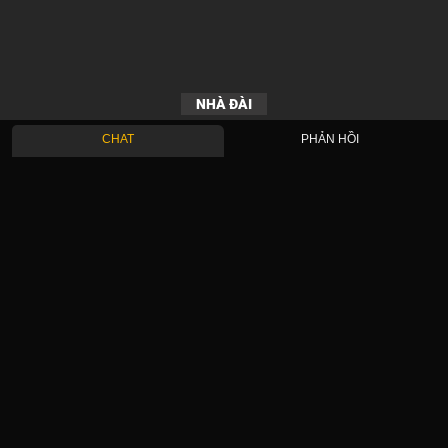
NHÀ ĐÀI
CHAT
PHẢN HỒI