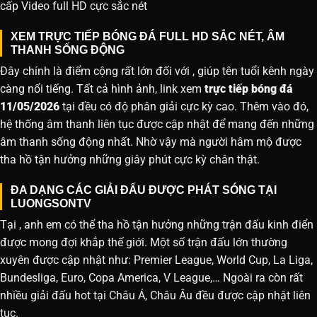
cấp Video full HD cực sắc nét
XEM TRỰC TIẾP BÓNG ĐÁ FULL HD SẮC NÉT, ÂM
THANH SỐNG ĐỘNG
Đây chính là điểm cộng rất lớn đối với , giúp tên tuổi kênh ngày
càng nổi tiếng. Tất cả hình ảnh, link xem
trực tiếp bóng đá
11/05/2026
tại đều có độ phân giải cực kỳ cao. Thêm vào đó,
hệ thống âm thanh liên tục được cập nhật để mang đến những
âm thanh sống động nhất. Nhờ vậy mà người hâm mộ được
tha hồ tận hưởng những giây phút cực kỳ chân thật.
ĐA DẠNG CÁC GIẢI ĐẤU ĐƯỢC PHÁT SÓNG TẠI
LUONGSONTV
Tại , anh em có thể tha hồ tận hưởng những trận đấu kinh điển
được mong đợi khắp thế giới. Một số trận đấu lớn thường
xuyên được cập nhật như: Premier League, World Cup, La Liga,
Bundesliga, Euro, Copa America, V League,… Ngoài ra còn rất
nhiều giải đấu hot tại Châu Á, Châu Âu đều được cập nhật liên
tục.