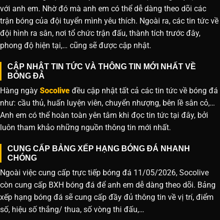
với anh em. Nhờ đó mà anh em có thể dễ dàng theo dõi các
trận bóng của đội tuyển mình yêu thích. Ngoài ra, các tin tức về
đội hình ra sân, nơi tổ chức trận đấu, thành tích trước đây,
phong độ hiện tại,… cũng sẽ được cập nhật.
CẬP NHẬT TIN TỨC VÀ THÔNG TIN MỚI NHẤT VỀ
BÓNG ĐÁ
Hàng ngày
Socolive
đều cập nhật tất cả các tin tức về bóng đá
như: cầu thủ, huấn luyện viên, chuyển nhượng, bên lề sân cỏ,…
Anh em có thể hoàn toàn yên tâm khi đọc tin tức tại đây, bởi
luôn tham khảo những nguồn thông tin mới nhất.
CUNG CẤP BẢNG XẾP HẠNG BÓNG ĐÁ NHANH
CHÓNG
Ngoài việc cung cấp trực tiếp bóng đá 11/05/2026, Socolive
còn cung cấp BXH bóng đá để anh em dễ dàng theo dõi. Bảng
xếp hạng bóng đá sẽ cung cấp đầy đủ thông tin về vị trí, điểm
số, hiệu số thắng/ thua, số vòng thi đấu,…