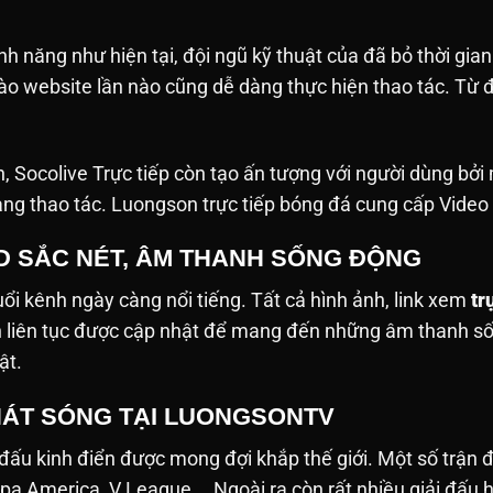
h năng như hiện tại, đội ngũ kỹ thuật của đã bỏ thời gian
vào website lần nào cũng dễ dàng thực hiện thao tác. Từ
, Socolive Trực tiếp còn tạo ấn tượng với người dùng bở
àng thao tác. Luongson trực tiếp bóng đá cung cấp Video 
D SẮC NÉT, ÂM THANH SỐNG ĐỘNG
tuổi kênh ngày càng nổi tiếng. Tất cả hình ảnh, link xem
tr
nh liên tục được cập nhật để mang đến những âm thanh 
ật.
HÁT SÓNG TẠI LUONGSONTV
 đấu kinh điển được mong đợi khắp thế giới. Một số trận
pa America, V League,… Ngoài ra còn rất nhiều giải đấu 