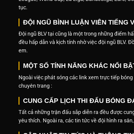
tục.
ĐỘI NGŨ BÌNH LUẬN VIÊN TIẾNG 
Đội ngũ BLV tại cũng là một trong những điểm hấ
đều hấp dẫn và kịch tính nhờ việc đội ngũ BLV. Đ
em.
MỘT SỐ TÍNH NĂNG KHÁC NỔI B
Ngoài việc phát sóng các link xem trực tiếp bóng đá,
chuyên trang :
CUNG CẤP LỊCH THI ĐẤU BÓNG ĐÁ
Tất cả những trận đấu sắp diễn ra đều được cung
yêu thích. Ngoài ra, các tin tức về đội hình ra sâ