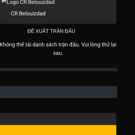
CR Belouizdad
ĐỀ XUẤT TRẬN ĐẤU
Không thể tải danh sách trận đấu. Vui lòng thử lại
sau.