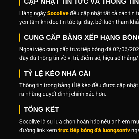
CẬP NHẬT TIN TỨC VÀ THÔNG TI
Hàng ngày
Socolive
đều cập nhật tất cả các tin 
yên tâm khi đọc tin tức tại đây, bởi luôn tham k
CUNG CẤP BẢNG XẾP HẠNG BÓN
Ngoài việc cung cấp trực tiếp bóng đá 02/06/20
đầy đủ thông tin về vị trí, điểm số, hiệu số thắng
TỶ LỆ KÈO NHÀ CÁI
Thông tin trong bảng tỉ lệ kèo đều được cập nh
ra những quyết đinhj chính xác hơn.
TỔNG KẾT
Socolive là sự lựa chọn hoàn hảo nếu anh em m
đường link xem
trực tiếp bóng đá luongsontv
nga