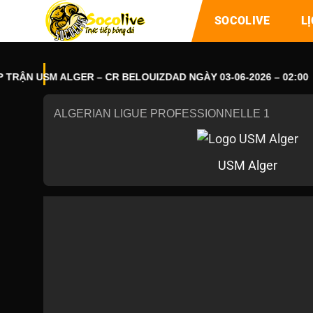
SOCOLIVE
L
 USM ALGER – CR BELOUIZDAD NGÀY 03-06-2026 – 02:00
ALGERIAN LIGUE PROFESSIONNELLE 1
USM Alger