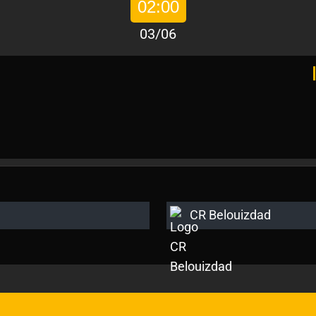
02:00
03/06
CR Belouizdad