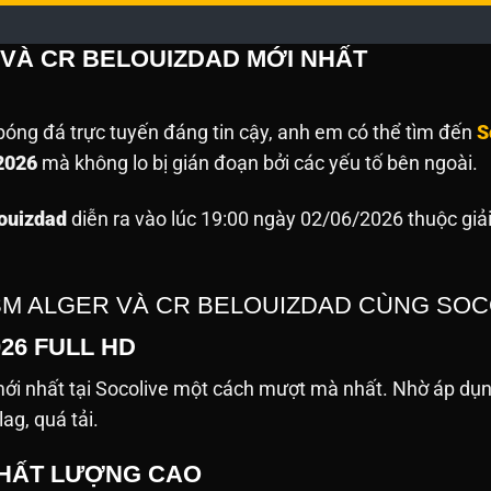
 VÀ CR BELOUIZDAD MỚI NHẤT
óng đá trực tuyến đáng tin cậy, anh em có thể tìm đến
S
/2026
mà không lo bị gián đoạn bởi các yếu tố bên ngoài.
ouizdad
diễn ra vào lúc 19:00 ngày 02/06/2026 thuộc giải
SM ALGER VÀ CR BELOUIZDAD CÙNG SOC
026 FULL HD
i nhất tại Socolive một cách mượt mà nhất. Nhờ áp dụng
lag, quá tải.
CHẤT LƯỢNG CAO