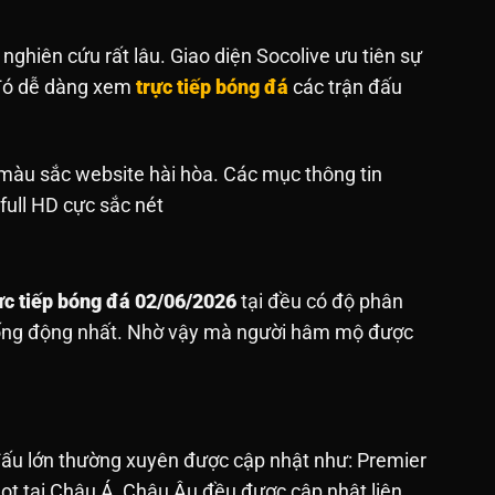
 nghiên cứu rất lâu. Giao diện Socolive ưu tiên sự
 đó dễ dàng xem
trực tiếp bóng đá
các trận đấu
i màu sắc website hài hòa. Các mục thông tin
full HD cực sắc nét
ực tiếp bóng đá 02/06/2026
tại đều có độ phân
sống động nhất. Nhờ vậy mà người hâm mộ được
 đấu lớn thường xuyên được cập nhật như: Premier
hot tại Châu Á, Châu Âu đều được cập nhật liên