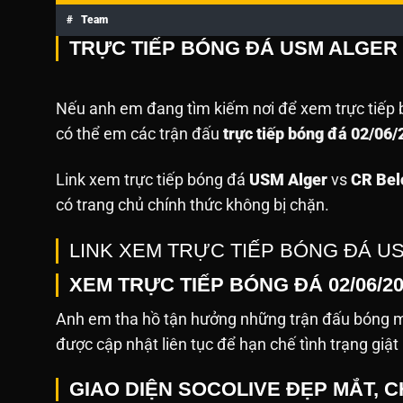
#
Team
TRỰC TIẾP BÓNG ĐÁ USM ALGER
Nếu anh em đang tìm kiếm nơi để xem trực tiếp b
có thể em các trận đấu
trực tiếp bóng đá 02/06
Link xem trực tiếp bóng đá
USM Alger
vs
CR Bel
có trang chủ chính thức không bị chặn.
LINK XEM TRỰC TIẾP BÓNG ĐÁ U
XEM TRỰC TIẾP BÓNG ĐÁ 02/06/2
Anh em tha hồ tận hưởng những trận đấu bóng mớ
được cập nhật liên tục để hạn chế tình trạng giật 
GIAO DIỆN SOCOLIVE ĐẸP MẮT, 