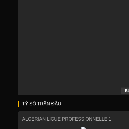
B
TỶ SỐ TRẬN ĐẤU
ALGERIAN LIGUE PROFESSIONNELLE 1