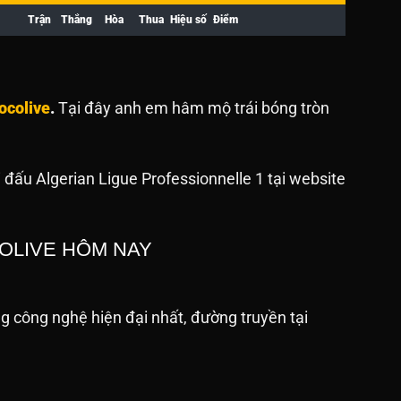
Trận
Thắng
Hòa
Thua
Hiệu số
Điểm
ocolive
.
Tại đây anh em hâm mộ trái bóng tròn
 đấu Algerian Ligue Professionnelle 1 tại website
OLIVE HÔM NAY
 công nghệ hiện đại nhất, đường truyền tại