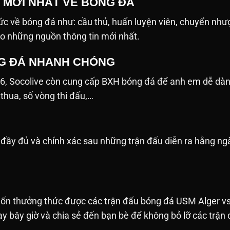
N MỚI NHẤT VỀ BÓNG ĐÁ
tức về bóng đá như: cầu thủ, huấn luyện viên, chuyển nh
hảo những nguồn thông tin mới nhất.
G ĐÁ NHANH CHÓNG
26, Socolive còn cung cấp BXH bóng đá để anh em dễ dàn
/ thua, số vòng thi đấu,…
ật đầy đủ và chính xác sau những trận đấu diễn ra hằng 
uốn thưởng thức được các trận đấu bóng đá USM Alger v
y bây giờ và chia sẻ đến bạn bè để không bỏ lỡ các trận đ