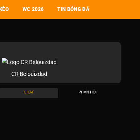
 KÈO
WC 2026
TIN BÓNG ĐÁ
CR Belouizdad
CHAT
PHẢN HỒI