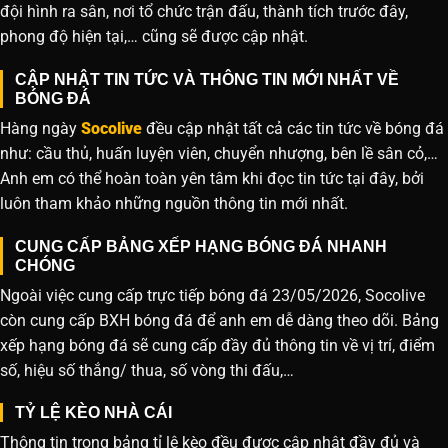
đội hình ra sân, nơi tổ chức trận đấu, thành tích trước đây,
phong độ hiện tại,… cũng sẽ được cập nhật.
CẬP NHẬT TIN TỨC VÀ THÔNG TIN MỚI NHẤT VỀ
BÓNG ĐÁ
Hàng ngày
Socolive
đều cập nhật tất cả các tin tức về bóng đá
như: cầu thủ, huấn luyện viên, chuyển nhượng, bên lề sân cỏ,…
Anh em có thể hoàn toàn yên tâm khi đọc tin tức tại đây, bởi
luôn tham khảo những nguồn thông tin mới nhất.
CUNG CẤP BẢNG XẾP HẠNG BÓNG ĐÁ NHANH
CHÓNG
Ngoài việc cung cấp trực tiếp bóng đá 23/05/2026, Socolive
còn cung cấp BXH bóng đá để anh em dễ dàng theo dõi. Bảng
xếp hạng bóng đá sẽ cung cấp đầy đủ thông tin về vị trí, điểm
số, hiệu số thắng/ thua, số vòng thi đấu,…
TỶ LỆ KÈO NHÀ CÁI
Thông tin trong bảng tỉ lệ kèo đều được cập nhật đầy đủ và