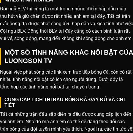
Đội ngũ BLV tại cũng là một trong những điểm hấp dẫn giúp
thu hút và giữ chân được rất nhiều anh em tại đây. Tất cả trận
đấu bóng đá được phát sóng đều hấp dẫn và kịch tính nhờ việc
đội ngũ BLV. Đồng thời BLV tại đây cũng có cách bình luận rất
vui vẻ, sống động, mang đến không khí sống động cho anh em.
MỘT SỐ TÍNH NĂNG KHÁC NỔI BẬT CỦA
LUONGSON TV
Ngoài việc phát sóng các link xem trực tiếp bóng đá, còn có rất
nhiều tính năng nổi bật có ích cho người dùng. Dưới đây là
tổng hợp các tính năng nổi bật tại chuyên trang :
CUNG CẤP LỊCH THI ĐẤU BÓNG ĐÁ ĐẦY ĐỦ VÀ CHI
TIẾT
Tất cả những trận đấu sắp diễn ra đều được cung cấp lịch đến
với anh em. Nhờ đó mà anh em có thể dễ dàng theo dõi các
trận bóng của đội tuyển mình yêu thích. Ngoài ra, các tin tức về