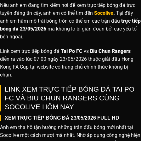
Nếu anh em đang tìm kiếm nơi để xem trực tiếp bóng đá trực
tuyến đáng tin cậy, anh em có thể tìm đến
Socolive
.
Tại đây
anh em hâm mộ trái bóng tròn có thể em các trận đấu
trực tiếp
bóng đá 23/05/2026
mà không lo bị gián đoạn bởi các yếu tố
bên ngoài.
Link xem trực tiếp bóng đá
Tai Po FC
vs
Biu Chun Rangers
diễn ra vào lúc 07:00 ngày 23/05/2026 thuộc giải đấu Hong
Kong FA Cup tại website
có trang chủ chính thức không bị
chặn.
LINK XEM TRỰC TIẾP BÓNG ĐÁ TAI PO
FC VÀ BIU CHUN RANGERS CÙNG
SOCOLIVE HÔM NAY
XEM TRỰC TIẾP BÓNG ĐÁ 23/05/2026 FULL HD
Anh em tha hồ tận hưởng những trận đấu bóng mới nhất tại
Socolive một cách mượt mà nhất. Nhờ áp dụng công nghệ hiện