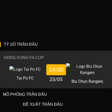
TỶ SỐ TRẬN ĐẤU
HONG KONG FA CUP
14:00
Tai Po FC
23/05
Biu Chun Rangers
MÔ PHỎNG TRẬN ĐẤU
ĐỀ XUẤT TRẬN ĐẤU