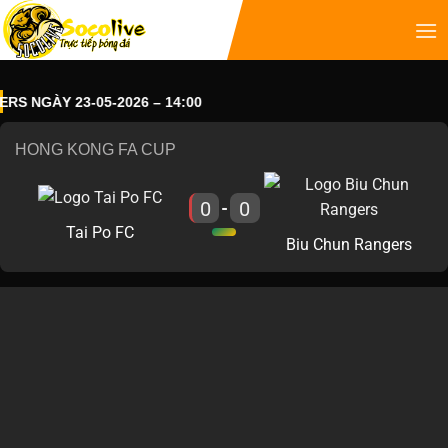
 NGÀY 23-05-2026 – 14:00
HONG KONG FA CUP
0
0
-
Tai Po FC
Biu Chun Rangers