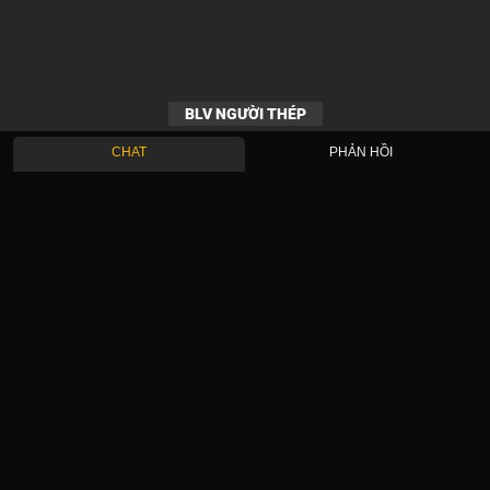
BLV NGƯỜI THÉP
CHAT
PHẢN HỒI