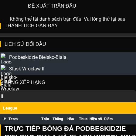
ĐỀ XUẤT TRẬN ĐẤU
Không thể tải danh sách trận đấu. Vui lòng thử lại sau.
THÀNH TÍCH GẦN ĐÂY
LỊCH SỬ ĐỐI ĐẦU
Podbeskidzie Bielsko-Biala
Slask Wroclaw II
BẢNG XẾP HẠNG
League
#
Team
Trận
Thắng
Hòa
Thua
Hiệu số
Điểm
TRỰC TIẾP BÓNG ĐÁ PODBESKIDZIE