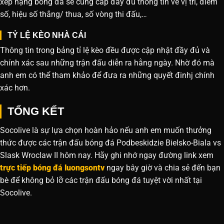
xếp hạng bóng đá sẽ cung cấp đầy đủ thông tin về vị trí, điểm
số, hiệu số thắng/ thua, số vòng thi đấu,…
TỶ LỆ KÈO NHÀ CÁI
Thông tin trong bảng tỉ lệ kèo đều được cập nhật đầy đủ và
chính xác sau những trận đấu diễn ra hằng ngày. Nhờ đó mà
anh em có thể tham khảo để đưa ra những quyết đinhj chính
xác hơn.
TỔNG KẾT
Socolive là sự lựa chọn hoàn hảo nếu anh em muốn thưởng
thức được các trận đấu bóng đá Podbeskidzie Bielsko-Biala vs
Slask Wroclaw II hôm nay. Hãy ghi nhớ ngay đường link xem
trực tiếp bóng đá luongsontv
ngay bây giờ và chia sẻ đến bạn
bè để không bỏ lỡ các trận đấu bóng đá tuyệt vời nhất tại
Socolive.