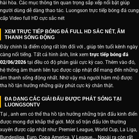
hài hòa. Các mục thông tin quan trọng sắp xếp nổi bật giúp
người dùng dễ dàng thao tác. Luongson trực tiếp bóng đá cung
cấp Video full HD cực sắc nét
XEM TRỰC TIẾP BÓNG ĐÁ FULL HD SẮC NÉT, ÂM
THANH SỐNG ĐỘNG
Đây chính là điểm cộng rất lớn đối với , giúp tên tuổi kênh ngày
càng nổi tiếng. Tất cả hình ảnh, link xem
trực tiếp bóng đá
02/06/2026
tại đều có độ phân giải cực kỳ cao. Thêm vào đó,
hệ thống âm thanh liên tục được cập nhật để mang đến những
âm thanh sống động nhất. Nhờ vậy mà người hâm mộ được
tha hồ tận hưởng những giây phút cực kỳ chân thật.
ĐA DẠNG CÁC GIẢI ĐẤU ĐƯỢC PHÁT SÓNG TẠI
LUONGSONTV
Tại , anh em có thể tha hồ tận hưởng những trận đấu kinh điển
được mong đợi khắp thế giới. Một số trận đấu lớn thường
xuyên được cập nhật như: Premier League, World Cup, La Liga,
Bundesliga, Euro, Copa America, V League,… Ngoài ra còn rất