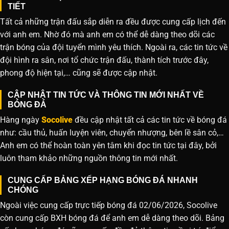
TIẾT
Tất cả những trận đấu sắp diễn ra đều được cung cấp lịch đến
với anh em. Nhờ đó mà anh em có thể dễ dàng theo dõi các
trận bóng của đội tuyển mình yêu thích. Ngoài ra, các tin tức về
đội hình ra sân, nơi tổ chức trận đấu, thành tích trước đây,
phong độ hiện tại,… cũng sẽ được cập nhật.
CẬP NHẬT TIN TỨC VÀ THÔNG TIN MỚI NHẤT VỀ
BÓNG ĐÁ
Hàng ngày
Socolive
đều cập nhật tất cả các tin tức về bóng đá
như: cầu thủ, huấn luyện viên, chuyển nhượng, bên lề sân cỏ,…
Anh em có thể hoàn toàn yên tâm khi đọc tin tức tại đây, bởi
luôn tham khảo những nguồn thông tin mới nhất.
CUNG CẤP BẢNG XẾP HẠNG BÓNG ĐÁ NHANH
CHÓNG
Ngoài việc cung cấp trực tiếp bóng đá 02/06/2026, Socolive
còn cung cấp BXH bóng đá để anh em dễ dàng theo dõi. Bảng