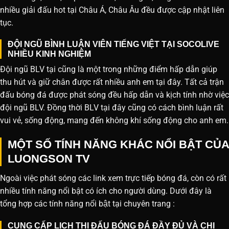
nhiều giải đấu hot tại Châu Á, Châu Âu đều được cập nhật liên
tục.
ĐỘI NGŨ BÌNH LUẬN VIÊN TIẾNG VIỆT TẠI SOCOLIVE
NHIỀU KINH NGHIỆM
Đội ngũ BLV tại cũng là một trong những điểm hấp dẫn giúp
thu hút và giữ chân được rất nhiều anh em tại đây. Tất cả trận
đấu bóng đá được phát sóng đều hấp dẫn và kịch tính nhờ việc
đội ngũ BLV. Đồng thời BLV tại đây cũng có cách bình luận rất
vui vẻ, sống động, mang đến không khí sống động cho anh em.
MỘT SỐ TÍNH NĂNG KHÁC NỔI BẬT CỦA
LUONGSON TV
Ngoài việc phát sóng các link xem trực tiếp bóng đá, còn có rất
nhiều tính năng nổi bật có ích cho người dùng. Dưới đây là
tổng hợp các tính năng nổi bật tại chuyên trang :
CUNG CẤP LỊCH THI ĐẤU BÓNG ĐÁ ĐẦY ĐỦ VÀ CHI