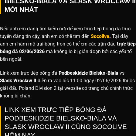
BIELSKO-BIALA VÀ SLASK WROCLAW II
MỚI NHẤT
Nếu anh em đang tìm kiếm nơi để xem trực tiếp bóng đá trực
tuyến đáng tin cậy, anh em có thể tìm đến
Socolive
.
Tại đây
anh em hâm mộ trái bóng tròn có thể em các trận đấu
trực tiếp
bóng đá 02/06/2026
mà không lo bị gián đoạn bởi các yếu tố
bên ngoài.
Link xem trực tiếp bóng đá
Podbeskidzie Bielsko-Biala
vs
Slask Wroclaw II
diễn ra vào lúc 11:00 ngày 02/06/2026 thuộc
giải đấu Poland Division 2 tại website
có trang chủ chính thức
không bị chặn.
LINK XEM TRỰC TIẾP BÓNG ĐÁ
PODBESKIDZIE BIELSKO-BIALA VÀ
SLASK WROCLAW II CÙNG SOCOLIVE
HÔM NAY