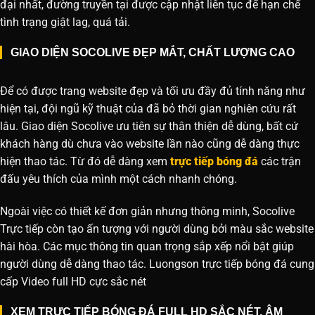
đại nhất, đường truyền tại được cập nhật liên tục để hạn chế
tình trạng giật lag, quá tải.
GIAO DIỆN SOCOLIVE ĐẸP MẮT, CHẤT LƯỢNG CAO
Để có được trang website đẹp và tối ưu đầy đủ tính năng như
hiện tại, đội ngũ kỹ thuật của đã bỏ thời gian nghiên cứu rất
lâu. Giao diện Socolive ưu tiên sự thân thiện dễ dùng, bất cứ
khách hàng dù chưa vào website lần nào cũng dễ dàng thực
hiện thao tác. Từ đó dễ dàng xem
trực tiếp bóng đá
các trận
đấu yêu thích của mình một cách nhanh chóng.
Ngoài việc có thiết kế đơn giản nhưng thông minh, Socolive
Trực tiếp còn tạo ấn tượng với người dùng bởi màu sắc website
hài hòa. Các mục thông tin quan trọng sắp xếp nổi bật giúp
người dùng dễ dàng thao tác. Luongson trực tiếp bóng đá cung
cấp Video full HD cực sắc nét
XEM TRỰC TIẾP BÓNG ĐÁ FULL HD SẮC NÉT, ÂM