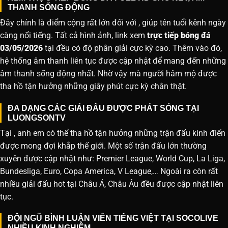
THANH SỐNG ĐỘNG
Đây chính là điểm cộng rất lớn đối với , giúp tên tuổi kênh ngày
càng nổi tiếng. Tất cả hình ảnh, link xem
trực tiếp bóng đá
03/05/2026
tại đều có độ phân giải cực kỳ cao. Thêm vào đó,
hệ thống âm thanh liên tục được cập nhật để mang đến những
âm thanh sống động nhất. Nhờ vậy mà người hâm mộ được
tha hồ tận hưởng những giây phút cực kỳ chân thật.
ĐA DẠNG CÁC GIẢI ĐẤU ĐƯỢC PHÁT SÓNG TẠI
LUONGSONTV
Tại , anh em có thể tha hồ tận hưởng những trận đấu kinh điển
được mong đợi khắp thế giới. Một số trận đấu lớn thường
xuyên được cập nhật như: Premier League, World Cup, La Liga,
Bundesliga, Euro, Copa America, V League,… Ngoài ra còn rất
nhiều giải đấu hot tại Châu Á, Châu Âu đều được cập nhật liên
tục.
ĐỘI NGŨ BÌNH LUẬN VIÊN TIẾNG VIỆT TẠI SOCOLIVE
NHIỀU KINH NGHIỆM