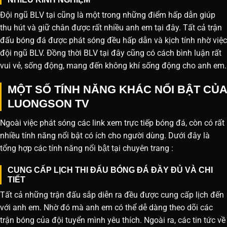
Đội ngũ BLV tại cũng là một trong những điểm hấp dẫn giúp
thu hút và giữ chân được rất nhiều anh em tại đây. Tất cả trận
đấu bóng đá được phát sóng đều hấp dẫn và kịch tính nhờ việc
đội ngũ BLV. Đồng thời BLV tại đây cũng có cách bình luận rất
vui vẻ, sống động, mang đến không khí sống động cho anh em.
MỘT SỐ TÍNH NĂNG KHÁC NỔI BẬT CỦA
LUONGSON TV
Ngoài việc phát sóng các link xem trực tiếp bóng đá, còn có rất
nhiều tính năng nổi bật có ích cho người dùng. Dưới đây là
tổng hợp các tính năng nổi bật tại chuyên trang :
CUNG CẤP LỊCH THI ĐẤU BÓNG ĐÁ ĐẦY ĐỦ VÀ CHI
TIẾT
Tất cả những trận đấu sắp diễn ra đều được cung cấp lịch đến
với anh em. Nhờ đó mà anh em có thể dễ dàng theo dõi các
trận bóng của đội tuyển mình yêu thích. Ngoài ra, các tin tức về