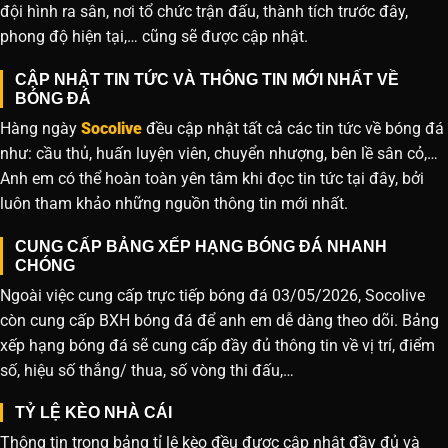
đội hình ra sân, nơi tổ chức trận đấu, thành tích trước đây,
phong độ hiện tại,… cũng sẽ được cập nhật.
CẬP NHẬT TIN TỨC VÀ THÔNG TIN MỚI NHẤT VỀ
BÓNG ĐÁ
Hàng ngày
Socolive
đều cập nhật tất cả các tin tức về bóng đá
như: cầu thủ, huấn luyện viên, chuyển nhượng, bên lề sân cỏ,…
Anh em có thể hoàn toàn yên tâm khi đọc tin tức tại đây, bởi
luôn tham khảo những nguồn thông tin mới nhất.
CUNG CẤP BẢNG XẾP HẠNG BÓNG ĐÁ NHANH
CHÓNG
Ngoài việc cung cấp trực tiếp bóng đá 03/05/2026, Socolive
còn cung cấp BXH bóng đá để anh em dễ dàng theo dõi. Bảng
xếp hạng bóng đá sẽ cung cấp đầy đủ thông tin về vị trí, điểm
số, hiệu số thắng/ thua, số vòng thi đấu,…
TỶ LỆ KÈO NHÀ CÁI
Thông tin trong bảng tỉ lệ kèo đều được cập nhật đầy đủ và