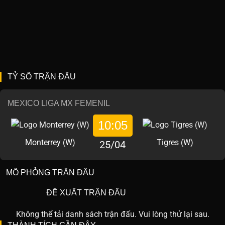
TỶ SỐ TRẬN ĐẤU
MEXICO LIGA MX FEMENIL
10:05
Monterrey (W)
Tigres (W)
25/04
MÔ PHỎNG TRẬN ĐẤU
ĐỀ XUẤT TRẬN ĐẤU
Không thể tải danh sách trận đấu. Vui lòng thử lại sau.