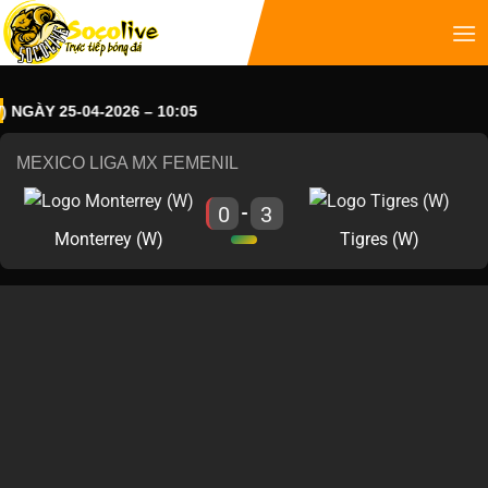
ÀY 25-04-2026 – 10:05
MEXICO LIGA MX FEMENIL
0
3
-
Monterrey (W)
Tigres (W)