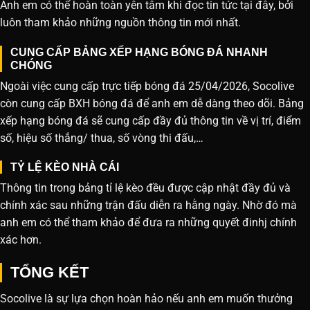
Anh em có thể hoàn toàn yên tâm khi đọc tin tức tại đây, bởi
luôn tham khảo những nguồn thông tin mới nhất.
CUNG CẤP BẢNG XẾP HẠNG BÓNG ĐÁ NHANH
CHÓNG
Ngoài việc cung cấp trực tiếp bóng đá 25/04/2026, Socolive
còn cung cấp BXH bóng đá để anh em dễ dàng theo dõi. Bảng
xếp hạng bóng đá sẽ cung cấp đầy đủ thông tin về vị trí, điểm
số, hiệu số thắng/ thua, số vòng thi đấu,…
TỶ LỆ KÈO NHÀ CÁI
Thông tin trong bảng tỉ lệ kèo đều được cập nhật đầy đủ và
chính xác sau những trận đấu diễn ra hằng ngày. Nhờ đó mà
anh em có thể tham khảo để đưa ra những quyết đinhj chính
xác hơn.
TỔNG KẾT
Socolive là sự lựa chọn hoàn hảo nếu anh em muốn thưởng