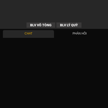
BLV VÕ TÒNG
BLV LÝ QUỲ
CHAT
PHẢN HỒI