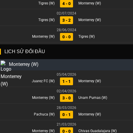
4 - 0
Tigres (W)
Monterrey (W)
02/07/2024
3 - 2
Tigres (W)
Monterrey (W)
28/06/2024
0 - 0
Monterrey (W)
Tigres (W)
LỊCH SỬ ĐỐI ĐẦU
Monterrey (W)
05/04/2026
1 - 1
Juarez FC (W)
Monterrey (W)
02/04/2026
3 - 0
Monterrey (W)
Unam Pumas (W)
28/03/2026
0 - 1
Pachuca (W)
Monterrey (W)
21/03/2026
0 - 0
Monterrey (W)
Chivas Guadalajara (W)