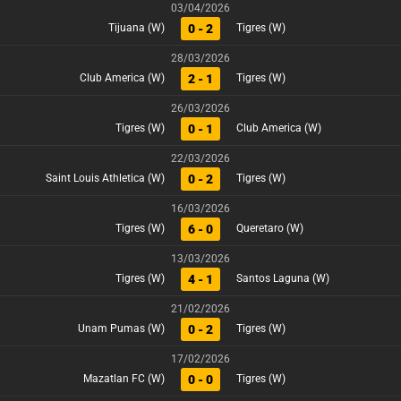
03/04/2026
0 - 2
Tijuana (W)
Tigres (W)
28/03/2026
2 - 1
Club America (W)
Tigres (W)
26/03/2026
0 - 1
Tigres (W)
Club America (W)
22/03/2026
0 - 2
Saint Louis Athletica (W)
Tigres (W)
16/03/2026
6 - 0
Tigres (W)
Queretaro (W)
13/03/2026
4 - 1
Tigres (W)
Santos Laguna (W)
21/02/2026
0 - 2
Unam Pumas (W)
Tigres (W)
17/02/2026
0 - 0
Mazatlan FC (W)
Tigres (W)