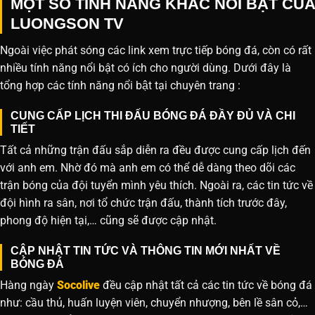
MỘT SỐ TÍNH NĂNG KHÁC NỔI BẬT CỦA
LUONGSON TV
Ngoài việc phát sóng các link xem trực tiếp bóng đá, còn có rất
nhiều tính năng nổi bật có ích cho người dùng. Dưới đây là
tổng hợp các tính năng nổi bật tại chuyên trang :
CUNG CẤP LỊCH THI ĐẤU BÓNG ĐÁ ĐẦY ĐỦ VÀ CHI
TIẾT
Tất cả những trận đấu sắp diễn ra đều được cung cấp lịch đến
với anh em. Nhờ đó mà anh em có thể dễ dàng theo dõi các
trận bóng của đội tuyển mình yêu thích. Ngoài ra, các tin tức về
đội hình ra sân, nơi tổ chức trận đấu, thành tích trước đây,
phong độ hiện tại,… cũng sẽ được cập nhật.
CẬP NHẬT TIN TỨC VÀ THÔNG TIN MỚI NHẤT VỀ
BÓNG ĐÁ
Hàng ngày
Socolive
đều cập nhật tất cả các tin tức về bóng đá
như: cầu thủ, huấn luyện viên, chuyển nhượng, bên lề sân cỏ,…