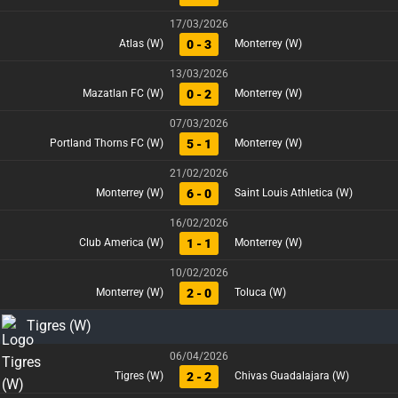
17/03/2026
0 - 3
Atlas (W)
Monterrey (W)
13/03/2026
0 - 2
Mazatlan FC (W)
Monterrey (W)
07/03/2026
5 - 1
Portland Thorns FC (W)
Monterrey (W)
21/02/2026
6 - 0
Monterrey (W)
Saint Louis Athletica (W)
16/02/2026
1 - 1
Club America (W)
Monterrey (W)
10/02/2026
2 - 0
Monterrey (W)
Toluca (W)
Tigres (W)
06/04/2026
2 - 2
Tigres (W)
Chivas Guadalajara (W)