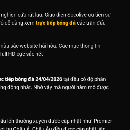
 nghiên cứu rất lâu. Giao diện Socolive ưu tiên sự
 đó dễ dàng xem
trực tiếp bóng đá
các trận đấu
i màu sắc website hài hòa. Các mục thông tin
full HD cực sắc nét
ực tiếp bóng đá 24/04/2026
tại đều có độ phân
sống động nhất. Nhờ vậy mà người hâm mộ được
 đấu lớn thường xuyên được cập nhật như: Premier
hot tại Châu Á, Châu Âu đều được cập nhật liên