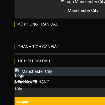
Manchester City
MÔ PHỎNG TRẬN ĐẤU
THÀNH TÍCH GẦN ĐÂY
LỊCH SỬ ĐỐI ĐẦU
Manchester City
BẢNG XẾP HẠNG
League