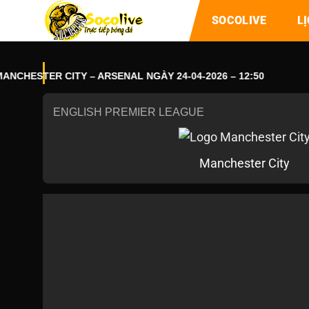
SOCOLIVE
L
TER CITY – ARSENAL NGÀY 24-04-2026 – 12:50
ENGLISH PREMIER LEAGUE
Manchester City