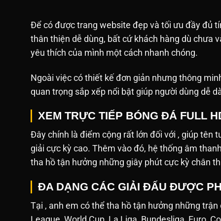
Để có được trang website đẹp và tối ưu đầy đủ tín
thân thiện dễ dùng, bất cứ khách hàng dù chưa 
yêu thích của mình một cách nhanh chóng.
Ngoài việc có thiết kế đơn giản nhưng thông minh
quan trọng sắp xếp nổi bật giúp người dùng dễ d
XEM TRỰC TIẾP BÓNG ĐÁ FULL H
Đây chính là điểm cộng rất lớn đối với , giúp tên 
giải cực kỳ cao. Thêm vào đó, hệ thống âm tha
tha hồ tận hưởng những giây phút cực kỳ chân th
ĐA DẠNG CÁC GIẢI ĐẤU ĐƯỢC P
Tại , anh em có thể tha hồ tận hưởng những trận
League, World Cup, La Liga, Bundesliga, Euro, Co