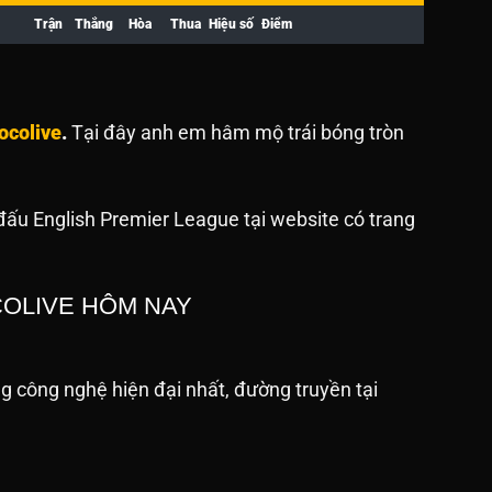
Trận
Thắng
Hòa
Thua
Hiệu số
Điểm
ocolive
.
Tại đây anh em hâm mộ trái bóng tròn
 đấu English Premier League tại website
có trang
COLIVE HÔM NAY
 công nghệ hiện đại nhất, đường truyền tại