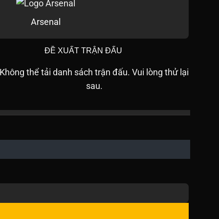
Arsenal
ĐỀ XUẤT TRẬN ĐẤU
Không thể tải danh sách trận đấu. Vui lòng thử lại
sau.