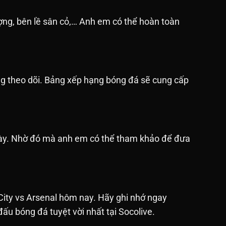
ượng, bên lề sân cỏ,… Anh em có thể hoàn toàn
g theo dõi. Bảng xếp hạng bóng đá sẽ cung cấp
ngày. Nhờ đó mà anh em có thể tham khảo để đưa
ity vs Arsenal hôm nay. Hãy ghi nhớ ngay
ấu bóng đá tuyệt vời nhất tại Socolive.