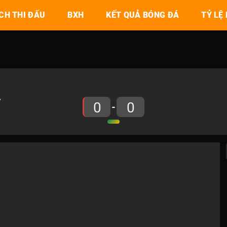
ỊCH THI ĐẤU
BXH
KẾT QUẢ BÓNG ĐÁ
TỶ LỆ
0
0
-