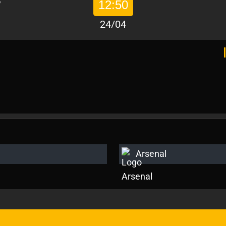
12:50
24/04
Arsenal