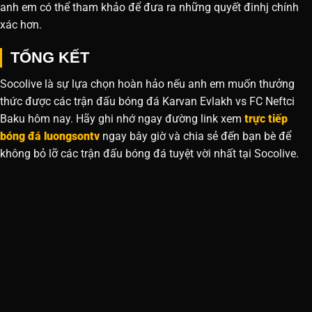
anh em có thể tham khảo để đưa ra những quyết đinhj chính
xác hơn.
TỔNG KẾT
Socolive là sự lựa chọn hoàn hảo nếu anh em muốn thưởng
thức được các trận đấu bóng đá Karvan Evlakh vs FC Neftci
Baku hôm nay. Hãy ghi nhớ ngay đường link xem
trực tiếp
bóng đá luongsontv
ngay bây giờ và chia sẻ đến bạn bè để
không bỏ lỡ các trận đấu bóng đá tuyệt vời nhất tại Socolive.