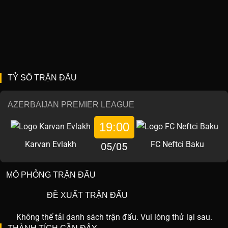
TỶ SỐ TRẬN ĐẤU
AZERBAIJAN PREMIER LEAGUE
19:00
Karvan Evlakh
FC Neftci Baku
05/05
MÔ PHỎNG TRẬN ĐẤU
ĐỀ XUẤT TRẬN ĐẤU
Không thể tải danh sách trận đấu. Vui lòng thử lại sau.