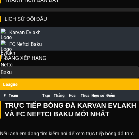
THÀNH TÍCH GẦN ĐÂY
LỊCH SỬ ĐỐI ĐẦU
Karvan Evlakh
FC Neftci Baku
BẢNG XẾP HẠNG
League
#
Team
Trận
Thắng
Hòa
Thua
Hiệu số
Điểm
TRỰC TIẾP BÓNG ĐÁ KARVAN EVLAKH
VÀ FC NEFTCI BAKU MỚI NHẤT
Nếu anh em đang tìm kiếm nơi để xem trực tiếp bóng đá trực