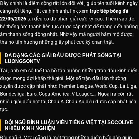
Đây chính là điểm cộng rất lớn đối với , giúp tên tuổi kênh ngày
càng nổi tiếng. Tất cả hình ảnh, link xem
trực tiếp bóng đá
22/05/2026
tại đều có độ phân giải cực kỳ cao. Thêm vào đó,
hệ thống âm thanh liên tục được cập nhật để mang đến những
âm thanh sống động nhất. Nhờ vậy mà người hâm mộ được
tha hồ tận hưởng những giây phút cực kỳ chân thật.
ĐA DẠNG CÁC GIẢI ĐẤU ĐƯỢC PHÁT SÓNG TẠI
LUONGSONTV
Tại , anh em có thể tha hồ tận hưởng những trận đấu kinh điển
được mong đợi khắp thế giới. Một số trận đấu lớn thường
xuyên được cập nhật như: Premier League, World Cup, La Liga,
Bundesliga, Euro, Copa America, V League,… Ngoài ra còn rất
nhiều giải đấu hot tại Châu Á, Châu Âu đều được cập nhật liên
tục.
ĐỘI NGŨ BÌNH LUẬN VIÊN TIẾNG VIỆT TẠI SOCOLIVE
NHIỀU KINH NGHIỆM
Đội ngũ BLV tại cũng là một trong những điểm hấp dẫn giúp