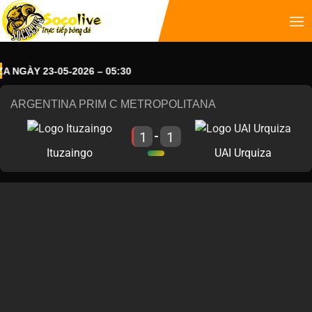
NGÀY 23-05-2026 – 05:30
ARGENTINA PRIM C METROPOLITANA
1
1
-
Ituzaingo
UAI Urquiza