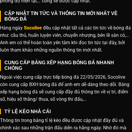
phong độ hiện tại,… cũng sẽ được cập nhật.
CẬP NHẬT TIN TỨC VÀ THÔNG TIN MỚI NHẤT VỀ
BÓNG ĐÁ
Hàng ngày
Socolive
đều cập nhật tất cả các tin tức về bóng đá
như: cầu thủ, huấn luyện viên, chuyển nhượng, bên lề sân cỏ,…
Anh em có thể hoàn toàn yên tâm khi đọc tin tức tại đây, bởi
luôn tham khảo những nguồn thông tin mới nhất.
CUNG CẤP BẢNG XẾP HẠNG BÓNG ĐÁ NHANH
CHÓNG
Ngoài việc cung cấp trực tiếp bóng đá 22/05/2026, Socolive
còn cung cấp BXH bóng đá để anh em dễ dàng theo dõi. Bảng
xếp hạng bóng đá sẽ cung cấp đầy đủ thông tin về vị trí, điểm
số, hiệu số thắng/ thua, số vòng thi đấu,…
TỶ LỆ KÈO NHÀ CÁI
Thông tin trong bảng tỉ lệ kèo đều được cập nhật đầy đủ và
chính xác sau những trận đấu diễn ra hằng ngày. Nhờ đó mà