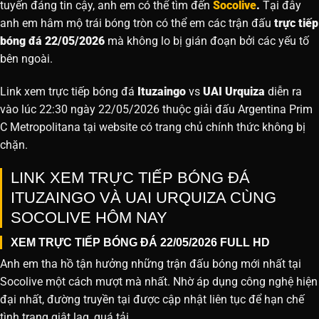
tuyến đáng tin cậy, anh em có thể tìm đến
Socolive
.
Tại đây
anh em hâm mộ trái bóng tròn có thể em các trận đấu
trực tiếp
bóng đá 22/05/2026
mà không lo bị gián đoạn bởi các yếu tố
bên ngoài.
Link xem trực tiếp bóng đá
Ituzaingo
vs
UAI Urquiza
diễn ra
vào lúc 22:30 ngày 22/05/2026 thuộc giải đấu Argentina Prim
C Metropolitana tại website
có trang chủ chính thức không bị
chặn.
LINK XEM TRỰC TIẾP BÓNG ĐÁ
ITUZAINGO VÀ UAI URQUIZA CÙNG
SOCOLIVE HÔM NAY
XEM TRỰC TIẾP BÓNG ĐÁ 22/05/2026 FULL HD
Anh em tha hồ tận hưởng những trận đấu bóng mới nhất tại
Socolive một cách mượt mà nhất. Nhờ áp dụng công nghệ hiện
đại nhất, đường truyền tại được cập nhật liên tục để hạn chế
tình trạng giật lag, quá tải.