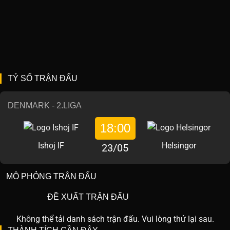
TỶ SỐ TRẬN ĐẤU
DENMARK - 2.LIGA
18:00
Ishoj IF
Helsingor
23/05
MÔ PHỎNG TRẬN ĐẤU
ĐỀ XUẤT TRẬN ĐẤU
Không thể tải danh sách trận đấu. Vui lòng thử lại sau.