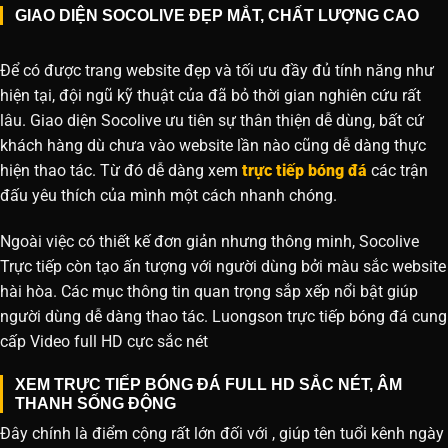
GIAO DIỆN SOCOLIVE ĐẸP MẮT, CHẤT LƯỢNG CAO
Để có được trang website đẹp và tối ưu đầy đủ tính năng như
hiện tại, đội ngũ kỹ thuật của đã bỏ thời gian nghiên cứu rất
lâu. Giao diện Socolive ưu tiên sự thân thiện dễ dùng, bất cứ
khách hàng dù chưa vào website lần nào cũng dễ dàng thực
hiện thao tác. Từ đó dễ dàng xem
trực tiếp bóng đá
các trận
đấu yêu thích của mình một cách nhanh chóng.
Ngoài việc có thiết kế đơn giản nhưng thông minh, Socolive
Trực tiếp còn tạo ấn tượng với người dùng bởi màu sắc website
hài hòa. Các mục thông tin quan trọng sắp xếp nổi bật giúp
người dùng dễ dàng thao tác. Luongson trực tiếp bóng đá cung
cấp Video full HD cực sắc nét
XEM TRỰC TIẾP BÓNG ĐÁ FULL HD SẮC NÉT, ÂM
THANH SỐNG ĐỘNG
Đây chính là điểm cộng rất lớn đối với , giúp tên tuổi kênh ngày