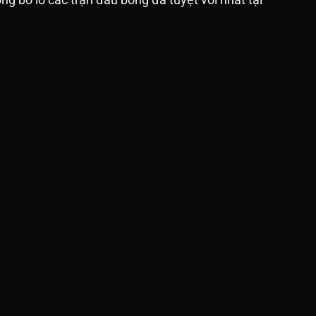
g bỏ lỡ các trận đấu bóng đá tuyệt vời nhất tại