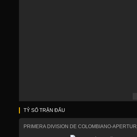
TỶ SỐ TRẬN ĐẤU
PRIMERA DIVISION DE COLOMBIANO-APERTU