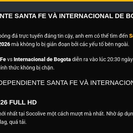
NTE SANTA FE VÀ INTERNACIONAL DE 
óng đá trực tuyến đáng tin cậy, anh em có thể tìm đến
S
/2026
mà không lo bị gián đoạn bởi các yếu tố bên ngoài.
 Fe
vs
Internacional de Bogota
diễn ra vào lúc 20:30 ngà
ính thức không bị chặn.
NDEPENDIENTE SANTA FE VÀ INTERNACI
026 FULL HD
i nhất tại Socolive một cách mượt mà nhất. Nhờ áp dụng
lag, quá tải.