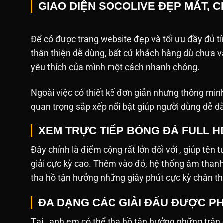
GIAO DIỆN SOCOLIVE ĐẸP MẮT, 
Để có được trang website đẹp và tối ưu đầy đủ tín
thân thiện dễ dùng, bất cứ khách hàng dù chưa 
yêu thích của mình một cách nhanh chóng.
Ngoài việc có thiết kế đơn giản nhưng thông minh
quan trọng sắp xếp nổi bật giúp người dùng dễ d
XEM TRỰC TIẾP BÓNG ĐÁ FULL H
Đây chính là điểm cộng rất lớn đối với , giúp tên 
giải cực kỳ cao. Thêm vào đó, hệ thống âm tha
tha hồ tận hưởng những giây phút cực kỳ chân th
ĐA DẠNG CÁC GIẢI ĐẤU ĐƯỢC P
Tại , anh em có thể tha hồ tận hưởng những trận