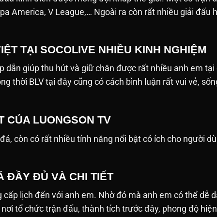
pa America, V League,… Ngoài ra còn rất nhiều giải đấu 
VIỆT TẠI SOCOLIVE NHIỀU KINH NGHIỆM
p dẫn giúp thu hút và giữ chân được rất nhiều anh em tại
ồng thời BLV tại đây cũng có cách bình luận rất vui vẻ, 
ẬT CỦA LUONGSON TV
 còn có rất nhiều tính năng nổi bật có ích cho người dùng. D
 ĐẦY ĐỦ VÀ CHI TIẾT
 cấp lịch đến với anh em. Nhờ đó mà anh em có thể dễ d
n, nơi tổ chức trận đấu, thành tích trước đây, phong độ hiệ