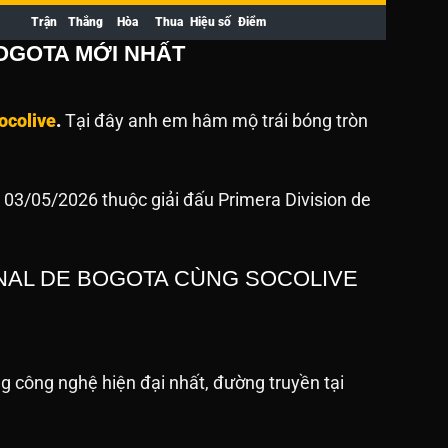
Trận
Thắng
Hòa
Thua
Hiệu số
Điểm
BOGOTA MỚI NHẤT
ocolive
.
Tại đây anh em hâm mộ trái bóng tròn
y 03/05/2026 thuộc giải đấu Primera Division de
ONAL DE BOGOTA CÙNG SOCOLIVE
 công nghệ hiện đại nhất, đường truyền tại