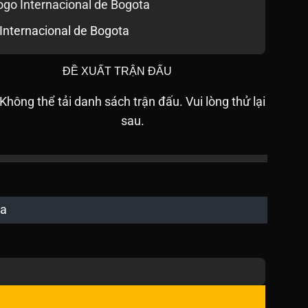
Internacional de Bogota
ĐỀ XUẤT TRẬN ĐẤU
Không thể tải danh sách trận đấu. Vui lòng thử lại
sau.
ta