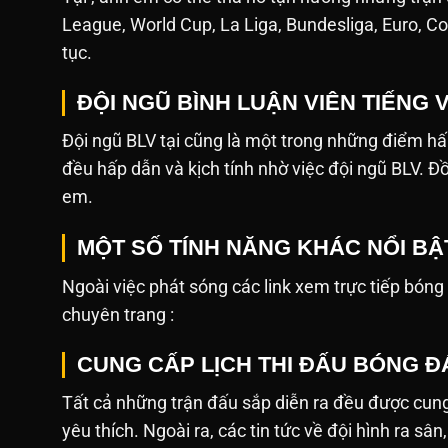
League, World Cup, La Liga, Bundesliga, Euro, Co
tục.
ĐỘI NGŨ BÌNH LUẬN VIÊN TIẾNG 
Đội ngũ BLV tại cũng là một trong những điểm hấ
đều hấp dẫn và kịch tính nhờ việc đội ngũ BLV. Đ
em.
MỘT SỐ TÍNH NĂNG KHÁC NỔI B
Ngoài việc phát sóng các link xem trực tiếp bóng đá,
chuyên trang :
CUNG CẤP LỊCH THI ĐẤU BÓNG ĐÁ
Tất cả những trận đấu sắp diễn ra đều được cung
yêu thích. Ngoài ra, các tin tức về đội hình ra sâ