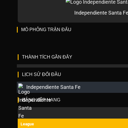
Independiente Santa F
MÔ PHỎNG TRẬN ĐẤU
THÀNH TÍCH GẦN ĐÂY
LỊCH SỬ ĐỐI ĐẦU
Independiente Santa Fe
BẢNG XẾP HẠNG
League