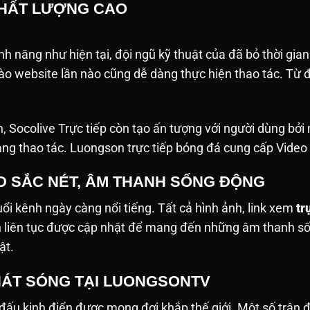
CHẤT LƯỢNG CAO
h năng như hiện tại, đội ngũ kỹ thuật của đã bỏ thời gian
vào website lần nào cũng dễ dàng thực hiện thao tác. Từ
, Socolive Trực tiếp còn tạo ấn tượng với người dùng bở
àng thao tác. Luongson trực tiếp bóng đá cung cấp Video 
D SẮC NÉT, ÂM THANH SỐNG ĐỘNG
tuổi kênh ngày càng nổi tiếng. Tất cả hình ảnh, link xem
tr
nh liên tục được cập nhật để mang đến những âm thanh 
ật.
HÁT SÓNG TẠI LUONGSONTV
 đấu kinh điển được mong đợi khắp thế giới. Một số trận