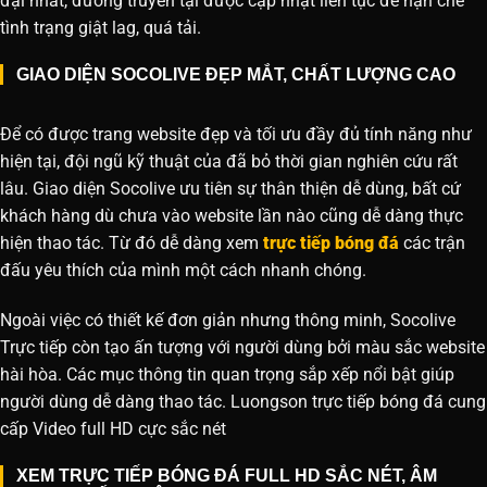
đại nhất, đường truyền tại được cập nhật liên tục để hạn chế
tình trạng giật lag, quá tải.
GIAO DIỆN SOCOLIVE ĐẸP MẮT, CHẤT LƯỢNG CAO
Để có được trang website đẹp và tối ưu đầy đủ tính năng như
hiện tại, đội ngũ kỹ thuật của đã bỏ thời gian nghiên cứu rất
lâu. Giao diện Socolive ưu tiên sự thân thiện dễ dùng, bất cứ
khách hàng dù chưa vào website lần nào cũng dễ dàng thực
hiện thao tác. Từ đó dễ dàng xem
trực tiếp bóng đá
các trận
đấu yêu thích của mình một cách nhanh chóng.
Ngoài việc có thiết kế đơn giản nhưng thông minh, Socolive
Trực tiếp còn tạo ấn tượng với người dùng bởi màu sắc website
hài hòa. Các mục thông tin quan trọng sắp xếp nổi bật giúp
người dùng dễ dàng thao tác. Luongson trực tiếp bóng đá cung
cấp Video full HD cực sắc nét
XEM TRỰC TIẾP BÓNG ĐÁ FULL HD SẮC NÉT, ÂM