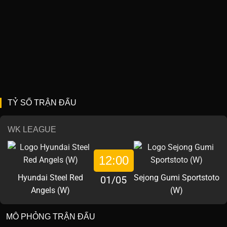
TỶ SỐ TRẬN ĐẤU
WK LEAGUE
12:00
Hyundai Steel Red
Sejong Gumi Sportstoto
01/05
Angels (W)
(W)
MÔ PHỎNG TRẬN ĐẤU