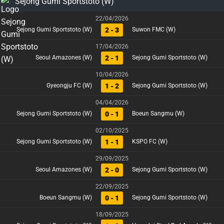
Sejong Gumi Sportstoto (W)
22/04/2026
2 - 3
Sejong Gumi Sportstoto (W)
Suwon FMC (W)
17/04/2026
2 - 1
Seoul Amazones (W)
Sejong Gumi Sportstoto (W)
10/04/2026
1 - 2
Gyeongju FC (W)
Sejong Gumi Sportstoto (W)
04/04/2026
0 - 1
Sejong Gumi Sportstoto (W)
Boeun Sangmu (W)
02/10/2025
1 - 1
Sejong Gumi Sportstoto (W)
KSPO FC (W)
29/09/2025
2 - 0
Seoul Amazones (W)
Sejong Gumi Sportstoto (W)
22/09/2025
0 - 1
Boeun Sangmu (W)
Sejong Gumi Sportstoto (W)
18/09/2025