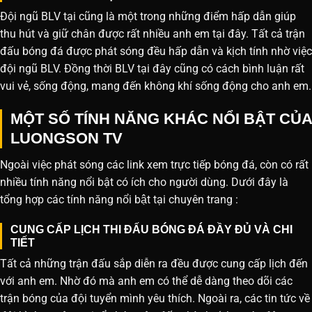
Đội ngũ BLV tại cũng là một trong những điểm hấp dẫn giúp
thu hút và giữ chân được rất nhiều anh em tại đây. Tất cả trận
đấu bóng đá được phát sóng đều hấp dẫn và kịch tính nhờ việc
đội ngũ BLV. Đồng thời BLV tại đây cũng có cách bình luận rất
vui vẻ, sống động, mang đến không khí sống động cho anh em.
MỘT SỐ TÍNH NĂNG KHÁC NỔI BẬT CỦA
LUONGSON TV
Ngoài việc phát sóng các link xem trực tiếp bóng đá, còn có rất
nhiều tính năng nổi bật có ích cho người dùng. Dưới đây là
tổng hợp các tính năng nổi bật tại chuyên trang :
CUNG CẤP LỊCH THI ĐẤU BÓNG ĐÁ ĐẦY ĐỦ VÀ CHI
TIẾT
Tất cả những trận đấu sắp diễn ra đều được cung cấp lịch đến
với anh em. Nhờ đó mà anh em có thể dễ dàng theo dõi các
trận bóng của đội tuyển mình yêu thích. Ngoài ra, các tin tức về