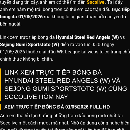
tuyến đáng tin cậy, anh em có thể tìm đến
Socolive
.
Tại đây
anh em hâm mộ trái bóng tròn có thể em các trận đấu
trực tiếp
bóng đá 01/05/2026
mà không lo bị gián đoạn bởi các yếu tố
bên ngoài.
Link xem trực tiếp bóng đá
Hyundai Steel Red Angels (W)
vs
Sejong Gumi Sportstoto (W)
diễn ra vào lúc 05:00 ngày
01/05/2026 thuộc giải đấu WK League tại website
có trang chủ
chính thức không bị chặn.
LINK XEM TRỰC TIẾP BÓNG ĐÁ
HYUNDAI STEEL RED ANGELS (W) VÀ
SEJONG GUMI SPORTSTOTO (W) CÙNG
SOCOLIVE HÔM NAY
XEM TRỰC TIẾP BÓNG ĐÁ 01/05/2026 FULL HD
Anh em tha hồ tận hưởng những trận đấu bóng mới nhất tại
Socolive một cách mượt mà nhất. Nhờ áp dụng công nghệ hiện