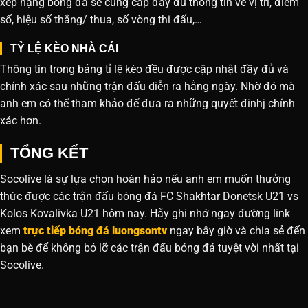
xếp hạng bóng đá sẽ cung cấp đầy đủ thông tin về vị trí, điểm
số, hiệu số thắng/ thua, số vòng thi đấu,…
TỶ LỆ KÈO NHÀ CÁI
Thông tin trong bảng tỉ lệ kèo đều được cập nhật đầy đủ và
chính xác sau những trận đấu diễn ra hằng ngày. Nhờ đó mà
anh em có thể tham khảo để đưa ra những quyết đinhj chính
xác hơn.
TỔNG KẾT
Socolive là sự lựa chọn hoàn hảo nếu anh em muốn thưởng
thức được các trận đấu bóng đá FC Shakhtar Donetsk U21 vs
Kolos Kovalivka U21 hôm nay. Hãy ghi nhớ ngay đường link
xem
trực tiếp bóng đá luongsontv
ngay bây giờ và chia sẻ đến
bạn bè để không bỏ lỡ các trận đấu bóng đá tuyệt vời nhất tại
Socolive.