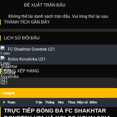
ĐỀ XUẤT TRẬN ĐẤU
Không thể tải danh sách trận đấu. Vui lòng thử lại sau.
THÀNH TÍCH GẦN ĐÂY
LỊCH SỬ ĐỐI ĐẦU
FC Shakhtar Donetsk U21
Kolos Kovalivka U21
BẢNG XẾP HẠNG
League
#
Team
Trận
Thắng
Hòa
Thua
Hiệu số
Điểm
TRỰC TIẾP BÓNG ĐÁ FC SHAKHTAR