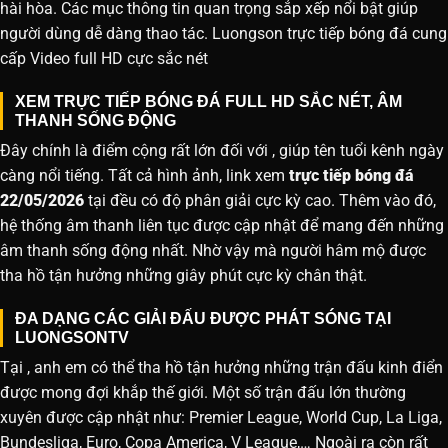
hài hòa. Các mục thông tin quan trọng sắp xếp nổi bật giúp
người dùng dễ dàng thao tác. Luongson trực tiếp bóng đá cung
cấp Video full HD cực sắc nét
XEM TRỰC TIẾP BÓNG ĐÁ FULL HD SẮC NÉT, ÂM
THANH SỐNG ĐỘNG
Đây chính là điểm cộng rất lớn đối với , giúp tên tuổi kênh ngày
càng nổi tiếng. Tất cả hình ảnh, link xem
trực tiếp bóng đá
22/05/2026
tại đều có độ phân giải cực kỳ cao. Thêm vào đó,
hệ thống âm thanh liên tục được cập nhật để mang đến những
âm thanh sống động nhất. Nhờ vậy mà người hâm mộ được
tha hồ tận hưởng những giây phút cực kỳ chân thật.
ĐA DẠNG CÁC GIẢI ĐẤU ĐƯỢC PHÁT SÓNG TẠI
LUONGSONTV
Tại , anh em có thể tha hồ tận hưởng những trận đấu kinh điển
được mong đợi khắp thế giới. Một số trận đấu lớn thường
xuyên được cập nhật như: Premier League, World Cup, La Liga,
Bundesliga, Euro, Copa America, V League,… Ngoài ra còn rất