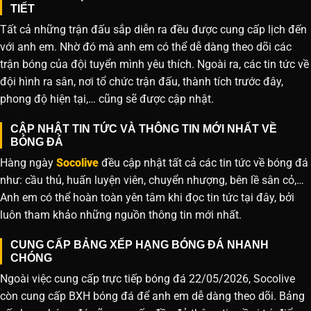
TIẾT
Tất cả những trận đấu sắp diễn ra đều được cung cấp lịch đến
với anh em. Nhờ đó mà anh em có thể dễ dàng theo dõi các
trận bóng của đội tuyển mình yêu thích. Ngoài ra, các tin tức về
đội hình ra sân, nơi tổ chức trận đấu, thành tích trước đây,
phong độ hiện tại,… cũng sẽ được cập nhật.
CẬP NHẬT TIN TỨC VÀ THÔNG TIN MỚI NHẤT VỀ
BÓNG ĐÁ
Hàng ngày
Socolive
đều cập nhật tất cả các tin tức về bóng đá
như: cầu thủ, huấn luyện viên, chuyển nhượng, bên lề sân cỏ,…
Anh em có thể hoàn toàn yên tâm khi đọc tin tức tại đây, bởi
luôn tham khảo những nguồn thông tin mới nhất.
CUNG CẤP BẢNG XẾP HẠNG BÓNG ĐÁ NHANH
CHÓNG
Ngoài việc cung cấp trực tiếp bóng đá 22/05/2026, Socolive
còn cung cấp BXH bóng đá để anh em dễ dàng theo dõi. Bảng