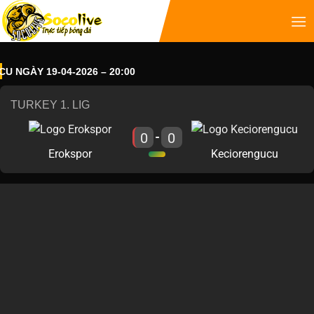
GÀY 19-04-2026 – 20:00
TURKEY 1. LIG
0
0
-
Erokspor
Keciorengucu