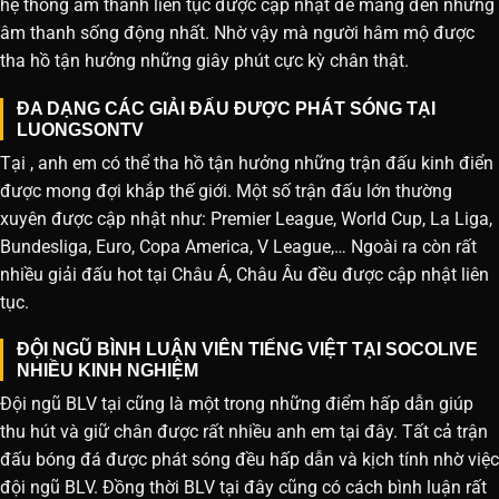
hệ thống âm thanh liên tục được cập nhật để mang đến những
âm thanh sống động nhất. Nhờ vậy mà người hâm mộ được
tha hồ tận hưởng những giây phút cực kỳ chân thật.
ĐA DẠNG CÁC GIẢI ĐẤU ĐƯỢC PHÁT SÓNG TẠI
LUONGSONTV
Tại , anh em có thể tha hồ tận hưởng những trận đấu kinh điển
được mong đợi khắp thế giới. Một số trận đấu lớn thường
xuyên được cập nhật như: Premier League, World Cup, La Liga,
Bundesliga, Euro, Copa America, V League,… Ngoài ra còn rất
nhiều giải đấu hot tại Châu Á, Châu Âu đều được cập nhật liên
tục.
ĐỘI NGŨ BÌNH LUẬN VIÊN TIẾNG VIỆT TẠI SOCOLIVE
NHIỀU KINH NGHIỆM
Đội ngũ BLV tại cũng là một trong những điểm hấp dẫn giúp
thu hút và giữ chân được rất nhiều anh em tại đây. Tất cả trận
đấu bóng đá được phát sóng đều hấp dẫn và kịch tính nhờ việc
đội ngũ BLV. Đồng thời BLV tại đây cũng có cách bình luận rất