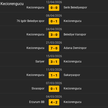
12/04/2026
0 - 0
Keciorengucu
Serik Belediyespor
08/04/2026
0 - 1
76 Igdir Belediye spor
Keciorengucu
04/04/2026
3 - 0
Keciorengucu
Belediye Vanspor
21/03/2026
7 - 0
Keciorengucu
Adana Demirspor
15/03/2026
3 - 1
Sariyer
Keciorengucu
11/03/2026
1 - 1
Keciorengucu
Sakaryaspor
07/03/2026
0 - 1
Sivasspor
Keciorengucu
04/03/2026
4 - 2
Erzurum BB
Keciorengucu