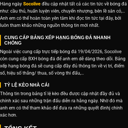
Hàng ngày
Socolive
đều cập nhật tất cả các tin tức về bóng đá
như: cầu thủ, huấn luyện viên, chuyển nhượng, bên lề sân cỏ,…
Anh em có thể hoàn toàn yên tâm khi đọc tin tức tại đây, bởi
luôn tham khảo những nguồn thông tin mới nhất.
CUNG CẤP BẢNG XẾP HẠNG BÓNG ĐÁ NHANH
CHÓNG
Ngoài việc cung cấp trực tiếp bóng đá 19/04/2026, Socolive
còn cung cấp BXH bóng đá để anh em dễ dàng theo dõi. Bảng
xếp hạng bóng đá sẽ cung cấp đầy đủ thông tin về vị trí, điểm
số, hiệu số thắng/ thua, số vòng thi đấu,…
TỶ LỆ KÈO NHÀ CÁI
Thông tin trong bảng tỉ lệ kèo đều được cập nhật đầy đủ và
chính xác sau những trận đấu diễn ra hằng ngày. Nhờ đó mà
anh em có thể tham khảo để đưa ra những quyết đinhj chính
xác hơn.