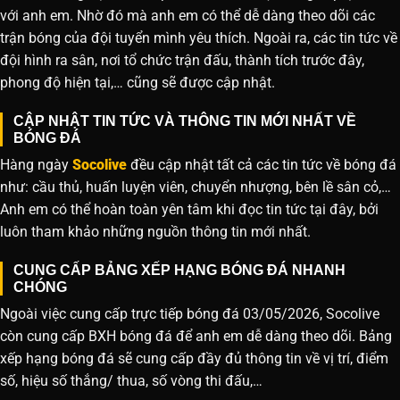
với anh em. Nhờ đó mà anh em có thể dễ dàng theo dõi các
trận bóng của đội tuyển mình yêu thích. Ngoài ra, các tin tức về
đội hình ra sân, nơi tổ chức trận đấu, thành tích trước đây,
phong độ hiện tại,… cũng sẽ được cập nhật.
CẬP NHẬT TIN TỨC VÀ THÔNG TIN MỚI NHẤT VỀ
BÓNG ĐÁ
Hàng ngày
Socolive
đều cập nhật tất cả các tin tức về bóng đá
như: cầu thủ, huấn luyện viên, chuyển nhượng, bên lề sân cỏ,…
Anh em có thể hoàn toàn yên tâm khi đọc tin tức tại đây, bởi
luôn tham khảo những nguồn thông tin mới nhất.
CUNG CẤP BẢNG XẾP HẠNG BÓNG ĐÁ NHANH
CHÓNG
Ngoài việc cung cấp trực tiếp bóng đá 03/05/2026, Socolive
còn cung cấp BXH bóng đá để anh em dễ dàng theo dõi. Bảng
xếp hạng bóng đá sẽ cung cấp đầy đủ thông tin về vị trí, điểm
số, hiệu số thắng/ thua, số vòng thi đấu,…