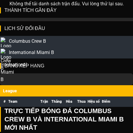
Không thể tải danh sách trận đấu. Vui lòng thử lại sau.
THÀNH TÍCH GẦN ĐÂY
LỊCH SỬ ĐỐI ĐẦU
Columbus Crew B
International Miami B
BẢNG XẾP HẠNG
League
#
Team
Trận
Thắng
Hòa
Thua
Hiệu số
Điểm
TRỰC TIẾP BÓNG ĐÁ COLUMBUS
CREW B VÀ INTERNATIONAL MIAMI B
MỚI NHẤT