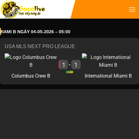
 B NGÀY 04-05-2026 – 05:00
USA MLS NEXT PRO LEAGUE
1
1
-
Columbus Crew B
International Miami B