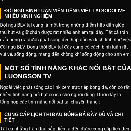
ĐỘI NGŨ BÌNH LUẬN VIÊN TIẾNG VIỆT TẠI SOCOLIVE
NHIỀU KINH NGHIỆM
Đội ngũ BLV tại cũng là một trong những điểm hấp dẫn giúp
thu hút và giữ chân được rất nhiều anh em tại đây. Tất cả trận
đấu bóng đá được phát sóng đều hấp dẫn và kịch tính nhờ việc
đội ngũ BLV. Đồng thời BLV tại đây cũng có cách bình luận rất
vui vẻ, sống động, mang đến không khí sống động cho anh em.
MỘT SỐ TÍNH NĂNG KHÁC NỔI BẬT CỦA
LUONGSON TV
Ngoài việc phát sóng các link xem trực tiếp bóng đá, còn có rất
nhiều tính năng nổi bật có ích cho người dùng. Dưới đây là
tổng hợp các tính năng nổi bật tại chuyên trang :
CUNG CẤP LỊCH THI ĐẤU BÓNG ĐÁ ĐẦY ĐỦ VÀ CHI
TIẾT
Tất cả những trận đấu sắp diễn ra đều được cung cấp lịch đến