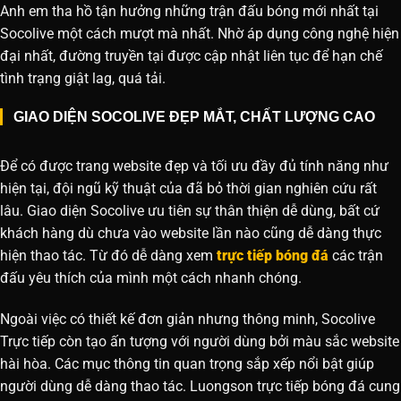
Anh em tha hồ tận hưởng những trận đấu bóng mới nhất tại
Socolive một cách mượt mà nhất. Nhờ áp dụng công nghệ hiện
đại nhất, đường truyền tại được cập nhật liên tục để hạn chế
tình trạng giật lag, quá tải.
GIAO DIỆN SOCOLIVE ĐẸP MẮT, CHẤT LƯỢNG CAO
Để có được trang website đẹp và tối ưu đầy đủ tính năng như
hiện tại, đội ngũ kỹ thuật của đã bỏ thời gian nghiên cứu rất
lâu. Giao diện Socolive ưu tiên sự thân thiện dễ dùng, bất cứ
khách hàng dù chưa vào website lần nào cũng dễ dàng thực
hiện thao tác. Từ đó dễ dàng xem
trực tiếp bóng đá
các trận
đấu yêu thích của mình một cách nhanh chóng.
Ngoài việc có thiết kế đơn giản nhưng thông minh, Socolive
Trực tiếp còn tạo ấn tượng với người dùng bởi màu sắc website
hài hòa. Các mục thông tin quan trọng sắp xếp nổi bật giúp
người dùng dễ dàng thao tác. Luongson trực tiếp bóng đá cung