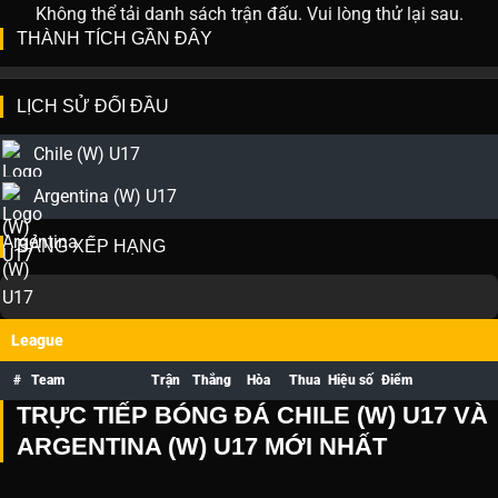
Không thể tải danh sách trận đấu. Vui lòng thử lại sau.
THÀNH TÍCH GẦN ĐÂY
LỊCH SỬ ĐỐI ĐẦU
Chile (W) U17
Argentina (W) U17
BẢNG XẾP HẠNG
League
#
Team
Trận
Thắng
Hòa
Thua
Hiệu số
Điểm
TRỰC TIẾP BÓNG ĐÁ CHILE (W) U17 VÀ
ARGENTINA (W) U17 MỚI NHẤT