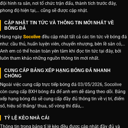
đội hình ra sân, nơi tổ chức trận đấu, thành tích trước đây,
phong độ hiện tại,… cũng sẽ được cập nhật.
CẬP NHẬT TIN TỨC VÀ THÔNG TIN MỚI NHẤT VỀ
BÓNG ĐÁ
Hàng ngày
Socolive
đều cập nhật tất cả các tin tức về bóng đá
như: cầu thủ, huấn luyện viên, chuyển nhượng, bên lề sân cỏ,…
Anh em có thể hoàn toàn yên tâm khi đọc tin tức tại đây, bởi
luôn tham khảo những nguồn thông tin mới nhất.
CUNG CẤP BẢNG XẾP HẠNG BÓNG ĐÁ NHANH
CHÓNG
Ngoài việc cung cấp trực tiếp bóng đá 03/05/2026, Socolive
còn cung cấp BXH bóng đá để anh em dễ dàng theo dõi. Bảng
xếp hạng bóng đá sẽ cung cấp đầy đủ thông tin về vị trí, điểm
số, hiệu số thắng/ thua, số vòng thi đấu,…
TỶ LỆ KÈO NHÀ CÁI
Thông tin trong bảng tỉ lệ kèo đều được cập nhật đầy đủ và