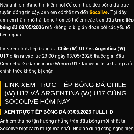
Nếu anh em đang tìm kiếm nơi để xem trực tiếp bóng đá trực
tuyến đáng tin cậy, anh em có thể tìm đến
Socolive
.
Tại đây
anh em hâm mộ trái bóng tròn có thể em các trận đấu
trực tiếp
bóng đá 03/05/2026
mà không lo bị gián đoạn bởi các yếu tố
bên ngoài.
Link xem trực tiếp bóng đá
Chile (W) U17
vs
Argentina (W)
U17
diễn ra vào lúc 23:00 ngày 03/05/2026 thuộc giải đấu
Conmebol-Sudamericano Women U17 tại website
có trang chủ
chính thức không bị chặn.
LINK XEM TRỰC TIẾP BÓNG ĐÁ CHILE
(W) U17 VÀ ARGENTINA (W) U17 CÙNG
SOCOLIVE HÔM NAY
XEM TRỰC TIẾP BÓNG ĐÁ 03/05/2026 FULL HD
Anh em tha hồ tận hưởng những trận đấu bóng mới nhất tại
Socolive một cách mượt mà nhất. Nhờ áp dụng công nghệ hiện