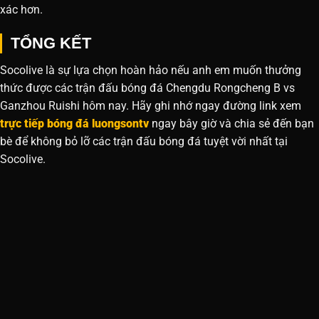
xác hơn.
TỔNG KẾT
Socolive là sự lựa chọn hoàn hảo nếu anh em muốn thưởng
thức được các trận đấu bóng đá Chengdu Rongcheng B vs
Ganzhou Ruishi hôm nay. Hãy ghi nhớ ngay đường link xem
trực tiếp bóng đá luongsontv
ngay bây giờ và chia sẻ đến bạn
bè để không bỏ lỡ các trận đấu bóng đá tuyệt vời nhất tại
Socolive.