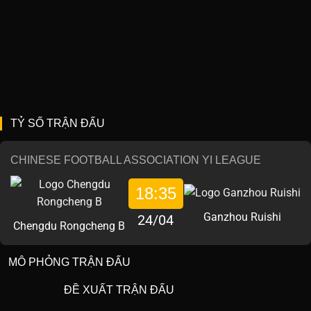
TỶ SỐ TRẬN ĐẤU
CHINESE FOOTBALL ASSOCIATION YI LEAGUE
18:35
Ganzhou Ruishi
24/04
Chengdu Rongcheng B
MÔ PHỎNG TRẬN ĐẤU
ĐỀ XUẤT TRẬN ĐẤU