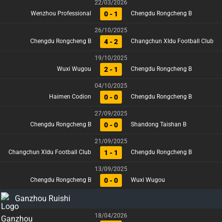
22/03/2026
0 - 1
Wenzhou Professional
Chengdu Rongcheng B
26/10/2025
4 - 2
Chengdu Rongcheng B
Changchun XIdu Football Club
19/10/2025
2 - 1
Wuxi Wugou
Chengdu Rongcheng B
04/10/2025
0 - 0
Haimen Codion
Chengdu Rongcheng B
27/09/2025
0 - 0
Chengdu Rongcheng B
Shandong Taishan B
21/09/2025
1 - 1
Changchun XIdu Football Club
Chengdu Rongcheng B
13/09/2025
0 - 0
Chengdu Rongcheng B
Wuxi Wugou
Ganzhou Ruishi
18/04/2026