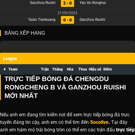
2 - 0
Ganzhou Ruishi
Yan An Ronghai
21/09/2025
0 - 0
Taian Tiankuang
Ganzhou Ruishi
BẢNG XẾP HẠNG
League
#
Team
Trận
Thắng
Hòa
Thua
Hiệu số
Điểm
TRỰC TIẾP BÓNG ĐÁ CHENGDU
RONGCHENG B VÀ GANZHOU RUISHI
MỚI NHẤT
Nếu anh em đang tìm kiếm nơi để xem trực tiếp bóng đá trực
tuyến đáng tin cậy, anh em có thể tìm đến
Socolive
.
Tại đây
anh em hâm mộ trái bóng tròn có thể em các trận đấu
trực tiếp