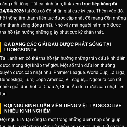
càng nổi tiếng. Tất cả hình ảnh, link xem
trực tiếp bóng đá
24/04/2026
tại đều có độ phân giải cực kỳ cao. Thêm vào đó,
hệ thống âm thanh liên tục được cập nhật để mang đến những
âm thanh sống động nhất. Nhờ vậy mà người hâm mộ được
tha hồ tận hưởng những giây phút cực kỳ chân thật.
ĐA DẠNG CÁC GIẢI ĐẤU ĐƯỢC PHÁT SÓNG TẠI
LUONGSONTV
Tại , anh em có thể tha hồ tận hưởng những trận đấu kinh điển
được mong đợi khắp thế giới. Một số trận đấu lớn thường
xuyên được cập nhật như: Premier League, World Cup, La Liga,
Bundesliga, Euro, Copa America, V League,… Ngoài ra còn rất
nhiều giải đấu hot tại Châu Á, Châu Âu đều được cập nhật liên
tục.
ĐỘI NGŨ BÌNH LUẬN VIÊN TIẾNG VIỆT TẠI SOCOLIVE
NHIỀU KINH NGHIỆM
Đội ngũ BLV tại cũng là một trong những điểm hấp dẫn giúp
thu hút và giữ chân được rất nhiều anh em tại đây. Tất cả trận