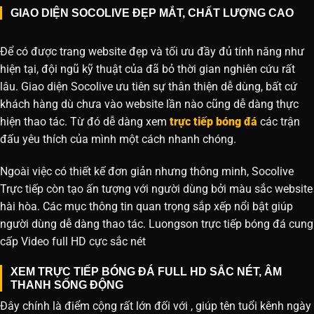
GIAO DIỆN SOCOLIVE ĐẸP MẮT, CHẤT LƯỢNG CAO
Để có được trang website đẹp và tối ưu đầy đủ tính năng như
hiện tại, đội ngũ kỹ thuật của đã bỏ thời gian nghiên cứu rất
lâu. Giao diện Socolive ưu tiên sự thân thiện dễ dùng, bất cứ
khách hàng dù chưa vào website lần nào cũng dễ dàng thực
hiện thao tác. Từ đó dễ dàng xem
trực tiếp bóng đá
các trận
đấu yêu thích của mình một cách nhanh chóng.
Ngoài việc có thiết kế đơn giản nhưng thông minh, Socolive
Trực tiếp còn tạo ấn tượng với người dùng bởi màu sắc website
hài hòa. Các mục thông tin quan trọng sắp xếp nổi bật giúp
người dùng dễ dàng thao tác. Luongson trực tiếp bóng đá cung
cấp Video full HD cực sắc nét
XEM TRỰC TIẾP BÓNG ĐÁ FULL HD SẮC NÉT, ÂM
THANH SỐNG ĐỘNG
Đây chính là điểm cộng rất lớn đối với , giúp tên tuổi kênh ngày