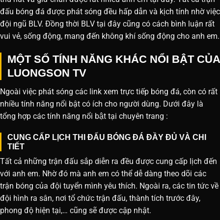
đấu bóng đá được phát sóng đều hấp dẫn và kịch tính nhờ việc
đội ngũ BLV. Đồng thời BLV tại đây cũng có cách bình luận rất
vui vẻ, sống động, mang đến không khí sống động cho anh em.
MỘT SỐ TÍNH NĂNG KHÁC NỔI BẬT CỦA
LUONGSON TV
Ngoài việc phát sóng các link xem trực tiếp bóng đá, còn có rất
nhiều tính năng nổi bật có ích cho người dùng. Dưới đây là
tổng hợp các tính năng nổi bật tại chuyên trang :
CUNG CẤP LỊCH THI ĐẤU BÓNG ĐÁ ĐẦY ĐỦ VÀ CHI
TIẾT
Tất cả những trận đấu sắp diễn ra đều được cung cấp lịch đến
với anh em. Nhờ đó mà anh em có thể dễ dàng theo dõi các
trận bóng của đội tuyển mình yêu thích. Ngoài ra, các tin tức về
đội hình ra sân, nơi tổ chức trận đấu, thành tích trước đây,
phong độ hiện tại,… cũng sẽ được cập nhật.