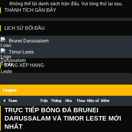
Không thể tải danh sách trận đấu. Vui lòng thử lại sau.
THÀNH TÍCH GẦN ĐÂY
LỊCH SỬ ĐỐI ĐẦU
Brunei Darussalam
Timor Leste
BẢNG XẾP HẠNG
League
#
Team
Trận
Thắng
Hòa
Thua
Hiệu số
Điểm
TRỰC TIẾP BÓNG ĐÁ BRUNEI
DARUSSALAM VÀ TIMOR LESTE MỚI
NHẤT