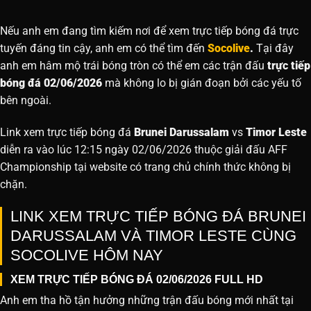
Nếu anh em đang tìm kiếm nơi để xem trực tiếp bóng đá trực
tuyến đáng tin cậy, anh em có thể tìm đến
Socolive
.
Tại đây
anh em hâm mộ trái bóng tròn có thể em các trận đấu
trực tiếp
bóng đá 02/06/2026
mà không lo bị gián đoạn bởi các yếu tố
bên ngoài.
Link xem trực tiếp bóng đá
Brunei Darussalam
vs
Timor Leste
diễn ra vào lúc 12:15 ngày 02/06/2026 thuộc giải đấu AFF
Championship tại website
có trang chủ chính thức không bị
chặn.
LINK XEM TRỰC TIẾP BÓNG ĐÁ BRUNEI
DARUSSALAM VÀ TIMOR LESTE CÙNG
SOCOLIVE HÔM NAY
XEM TRỰC TIẾP BÓNG ĐÁ 02/06/2026 FULL HD
Anh em tha hồ tận hưởng những trận đấu bóng mới nhất tại