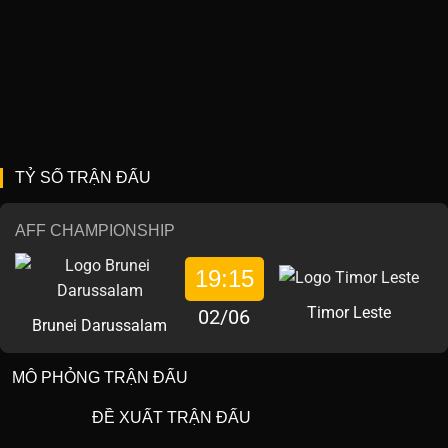
TỶ SỐ TRẬN ĐẤU
AFF CHAMPIONSHIP
19:15
Timor Leste
02/06
Brunei Darussalam
MÔ PHỎNG TRẬN ĐẤU
ĐỀ XUẤT TRẬN ĐẤU