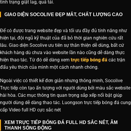
tình trạng giật lag, quá tải.
GIAO DIỆN SOCOLIVE ĐẸP MẮT, CHẤT LƯỢNG CAO
Để có được trang website đẹp và tối ưu đầy đủ tính năng như
hiện tại, đội ngũ kỹ thuật của đã bỏ thời gian nghiên cứu rất
lâu. Giao diện Socolive ưu tiên sự thân thiện dễ dùng, bất cứ
khách hàng dù chưa vào website lần nào cũng dễ dàng thực
hiện thao tác. Từ đó dễ dàng xem
trực tiếp bóng đá
các trận
đấu yêu thích của mình một cách nhanh chóng.
Ngoài việc có thiết kế đơn giản nhưng thông minh, Socolive
Trực tiếp còn tạo ấn tượng với người dùng bởi màu sắc website
hài hòa. Các mục thông tin quan trọng sắp xếp nổi bật giúp
người dùng dễ dàng thao tác. Luongson trực tiếp bóng đá cung
cấp Video full HD cực sắc nét
XEM TRỰC TIẾP BÓNG ĐÁ FULL HD SẮC NÉT, ÂM
THANH SỐNG ĐỘNG