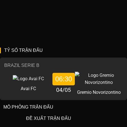
TỶ SỐ TRẬN ĐẤU
BRAZIL SERIE B
06:30
Avai FC
04/05
Gremio Novorizontino
MÔ PHỎNG TRẬN ĐẤU
ĐỀ XUẤT TRẬN ĐẤU