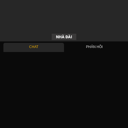
NHÀ ĐÀI
CHAT
PHẢN HỒI