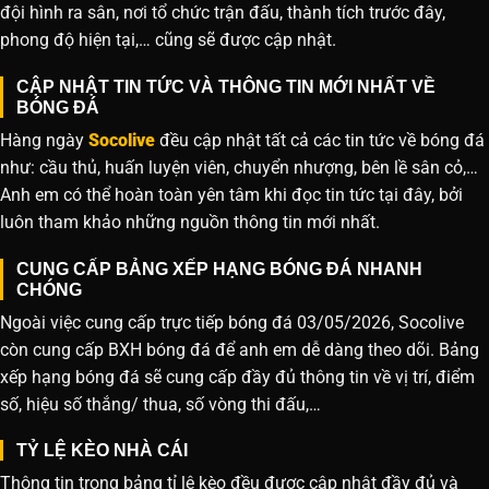
đội hình ra sân, nơi tổ chức trận đấu, thành tích trước đây,
phong độ hiện tại,… cũng sẽ được cập nhật.
CẬP NHẬT TIN TỨC VÀ THÔNG TIN MỚI NHẤT VỀ
BÓNG ĐÁ
Hàng ngày
Socolive
đều cập nhật tất cả các tin tức về bóng đá
như: cầu thủ, huấn luyện viên, chuyển nhượng, bên lề sân cỏ,…
Anh em có thể hoàn toàn yên tâm khi đọc tin tức tại đây, bởi
luôn tham khảo những nguồn thông tin mới nhất.
CUNG CẤP BẢNG XẾP HẠNG BÓNG ĐÁ NHANH
CHÓNG
Ngoài việc cung cấp trực tiếp bóng đá 03/05/2026, Socolive
còn cung cấp BXH bóng đá để anh em dễ dàng theo dõi. Bảng
xếp hạng bóng đá sẽ cung cấp đầy đủ thông tin về vị trí, điểm
số, hiệu số thắng/ thua, số vòng thi đấu,…
TỶ LỆ KÈO NHÀ CÁI
Thông tin trong bảng tỉ lệ kèo đều được cập nhật đầy đủ và