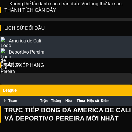
Không thể tải danh sách trận đấu. Vui lòng thử lại sau.
THÀNH TÍCH GẦN ĐÂY
LỊCH SỬ ĐỐI ĐẦU
America de Cali
Deportivo Pereira
BẢNG XẾP HẠNG
League
#
Team
Trận
Thắng
Hòa
Thua
Hiệu số
Điểm
TRỰC TIẾP BÓNG ĐÁ AMERICA DE CALI
VÀ DEPORTIVO PEREIRA MỚI NHẤT