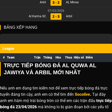
3 - 2
Arbil
AL Minaa
07/03/2026
2 - 3
Al Karma SC
Arbil
BẢNG XẾP HẠNG
League
#
Team
Trận
Thắng
Hòa
Thua
Hiệu số
Điểm
TRỰC TIẾP BÓNG ĐÁ AL QUWA AL
JAWIYA VÀ ARBIL MỚI NHẤT
Nếu anh em đang tìm kiếm nơi để xem trực tiếp bóng đá trực
tuyến đáng tin cậy, anh em có thể tìm đến
Socolive
.
Tại đây
anh em hâm mộ trái bóng tròn có thể em các trận đấu
trực tiếp
bóng đá 23/04/2026
mà không lo bị gián đoạn bởi các yếu tố