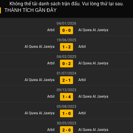
Không thể tải danh sách trận đấu. Vui lòng thử lại sau.
THÀNH TÍCH GẦN ĐÂY
04/01/2026
0 - 0
Arbil
Al Quwa Al Jawiya
19/06/2025
1 - 2
Al Quwa Al Jawiya
Arbil
04/02/2025
0 - 2
Arbil
Al Quwa Al Jawiya
01/07/2024
2 - 1
Al Quwa Al Jawiya
Arbil
09/12/2023
1 - 4
Arbil
Al Quwa Al Jawiya
05/08/2023
1 - 0
Al Quwa Al Jawiya
Arbil
30/05/2023
2 - 0
Arbil
Al Quwa Al Jawiya