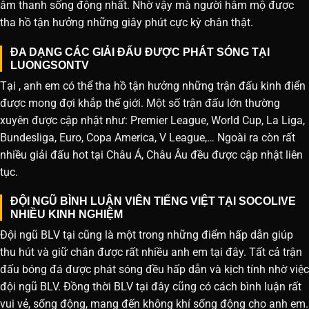
âm thanh sống động nhất. Nhờ vậy mà người hâm mộ được
tha hồ tận hưởng những giây phút cực kỳ chân thật.
ĐA DẠNG CÁC GIẢI ĐẤU ĐƯỢC PHÁT SÓNG TẠI
LUONGSONTV
Tại , anh em có thể tha hồ tận hưởng những trận đấu kinh điển
được mong đợi khắp thế giới. Một số trận đấu lớn thường
xuyên được cập nhật như: Premier League, World Cup, La Liga,
Bundesliga, Euro, Copa America, V League,… Ngoài ra còn rất
nhiều giải đấu hot tại Châu Á, Châu Âu đều được cập nhật liên
tục.
ĐỘI NGŨ BÌNH LUẬN VIÊN TIẾNG VIỆT TẠI SOCOLIVE
NHIỀU KINH NGHIỆM
Đội ngũ BLV tại cũng là một trong những điểm hấp dẫn giúp
thu hút và giữ chân được rất nhiều anh em tại đây. Tất cả trận
đấu bóng đá được phát sóng đều hấp dẫn và kịch tính nhờ việc
đội ngũ BLV. Đồng thời BLV tại đây cũng có cách bình luận rất
vui vẻ, sống động, mang đến không khí sống động cho anh em.