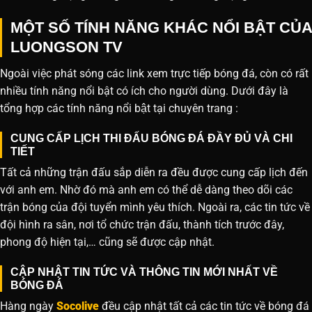
MỘT SỐ TÍNH NĂNG KHÁC NỔI BẬT CỦA
LUONGSON TV
Ngoài việc phát sóng các link xem trực tiếp bóng đá, còn có rất
nhiều tính năng nổi bật có ích cho người dùng. Dưới đây là
tổng hợp các tính năng nổi bật tại chuyên trang :
CUNG CẤP LỊCH THI ĐẤU BÓNG ĐÁ ĐẦY ĐỦ VÀ CHI
TIẾT
Tất cả những trận đấu sắp diễn ra đều được cung cấp lịch đến
với anh em. Nhờ đó mà anh em có thể dễ dàng theo dõi các
trận bóng của đội tuyển mình yêu thích. Ngoài ra, các tin tức về
đội hình ra sân, nơi tổ chức trận đấu, thành tích trước đây,
phong độ hiện tại,… cũng sẽ được cập nhật.
CẬP NHẬT TIN TỨC VÀ THÔNG TIN MỚI NHẤT VỀ
BÓNG ĐÁ
Hàng ngày
Socolive
đều cập nhật tất cả các tin tức về bóng đá