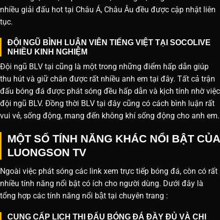
nhiều giải đấu hot tại Châu Á, Châu Âu đều được cập nhật liên
tục.
ĐỘI NGŨ BÌNH LUẬN VIÊN TIẾNG VIỆT TẠI SOCOLIVE
NHIỀU KINH NGHIỆM
Đội ngũ BLV tại cũng là một trong những điểm hấp dẫn giúp
thu hút và giữ chân được rất nhiều anh em tại đây. Tất cả trận
đấu bóng đá được phát sóng đều hấp dẫn và kịch tính nhờ việc
đội ngũ BLV. Đồng thời BLV tại đây cũng có cách bình luận rất
vui vẻ, sống động, mang đến không khí sống động cho anh em.
MỘT SỐ TÍNH NĂNG KHÁC NỔI BẬT CỦA
LUONGSON TV
Ngoài việc phát sóng các link xem trực tiếp bóng đá, còn có rất
nhiều tính năng nổi bật có ích cho người dùng. Dưới đây là
tổng hợp các tính năng nổi bật tại chuyên trang :
CUNG CẤP LỊCH THI ĐẤU BÓNG ĐÁ ĐẦY ĐỦ VÀ CHI