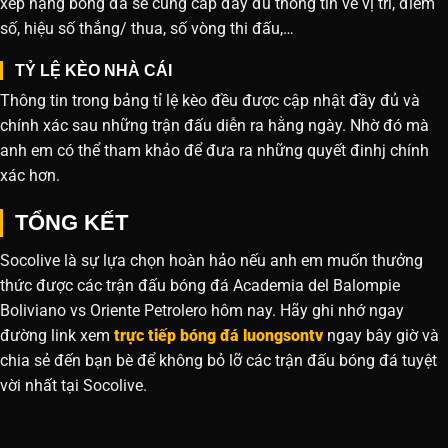
xếp hạng bóng đá sẽ cung cấp đầy đủ thông tin về vị trí, điểm
số, hiệu số thắng/ thua, số vòng thi đấu,…
TỶ LỆ KÈO NHÀ CÁI
Thông tin trong bảng tỉ lệ kèo đều được cập nhật đầy đủ và
chính xác sau những trận đấu diễn ra hằng ngày. Nhờ đó mà
anh em có thể tham khảo để đưa ra những quyết đinhj chính
xác hơn.
TỔNG KẾT
Socolive là sự lựa chọn hoàn hảo nếu anh em muốn thưởng
thức được các trận đấu bóng đá Academia del Balompie
Boliviano vs Oriente Petrolero hôm nay. Hãy ghi nhớ ngay
đường link xem
trực tiếp bóng đá luongsontv
ngay bây giờ và
chia sẻ đến bạn bè để không bỏ lỡ các trận đấu bóng đá tuyệt
vời nhất tại Socolive.