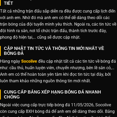
TIẾT
Tất cả những trận đấu sắp diễn ra đều được cung cấp lịch đến
với anh em. Nhờ đó mà anh em có thể dễ dàng theo dõi các
trận bóng của đội tuyển mình yêu thích. Ngoài ra, các tin tức về
đội hình ra sân, nơi tổ chức trận đấu, thành tích trước đây,
phong độ hiện tại,… cũng sẽ được cập nhật.
CẬP NHẬT TIN TỨC VÀ THÔNG TIN MỚI NHẤT VỀ
BÓNG ĐÁ
Hàng ngày
Socolive
đều cập nhật tất cả các tin tức về bóng đá
như: cầu thủ, huấn luyện viên, chuyển nhượng, bên lề sân cỏ,…
Anh em có thể hoàn toàn yên tâm khi đọc tin tức tại đây, bởi
luôn tham khảo những nguồn thông tin mới nhất.
CUNG CẤP BẢNG XẾP HẠNG BÓNG ĐÁ NHANH
CHÓNG
Ngoài việc cung cấp trực tiếp bóng đá 11/05/2026, Socolive
còn cung cấp BXH bóng đá để anh em dễ dàng theo dõi. Bảng