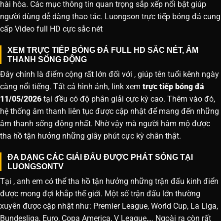
hài hòa. Các mục thông tin quan trọng sắp xếp nổi bật giúp
người dùng dễ dàng thao tác. Luongson trực tiếp bóng đá cung
cấp Video full HD cực sắc nét
XEM TRỰC TIẾP BÓNG ĐÁ FULL HD SẮC NÉT, ÂM
THANH SỐNG ĐỘNG
Đây chính là điểm cộng rất lớn đối với , giúp tên tuổi kênh ngày
càng nổi tiếng. Tất cả hình ảnh, link xem
trực tiếp bóng đá
11/05/2026
tại đều có độ phân giải cực kỳ cao. Thêm vào đó,
hệ thống âm thanh liên tục được cập nhật để mang đến những
âm thanh sống động nhất. Nhờ vậy mà người hâm mộ được
tha hồ tận hưởng những giây phút cực kỳ chân thật.
ĐA DẠNG CÁC GIẢI ĐẤU ĐƯỢC PHÁT SÓNG TẠI
LUONGSONTV
Tại , anh em có thể tha hồ tận hưởng những trận đấu kinh điển
được mong đợi khắp thế giới. Một số trận đấu lớn thường
xuyên được cập nhật như: Premier League, World Cup, La Liga,
Bundesliga, Euro, Copa America, V League,… Ngoài ra còn rất