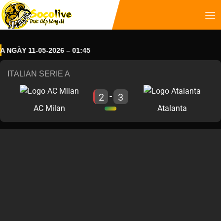
GÀY 11-05-2026 – 01:45
ITALIAN SERIE A
2
3
-
AC Milan
Atalanta