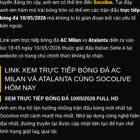
tuyến đáng tin cậy, anh em có thể tìm đến
Socolive
.
Tại đây
anh em hâm mộ trái bóng tròn có thể em các trận đấu
trực tiếp
bóng đá 10/05/2026
mà không lo bị gián đoạn bởi các yếu tố
bên ngoài.
Link xem trực tiếp bóng đá
AC Milan
vs
Atalanta
diễn ra vào
lúc 18:45 ngày 10/05/2026 thuộc giải đấu Italian Serie A tại
website
có trang chủ chính thức không bị chặn.
LINK XEM TRỰC TIẾP BÓNG ĐÁ AC
MILAN VÀ ATALANTA CÙNG SOCOLIVE
HÔM NAY
XEM TRỰC TIẾP BÓNG ĐÁ 10/05/2026 FULL HD
Anh em tha hồ tận hưởng những trận đấu bóng mới nhất tại
Socolive một cách mượt mà nhất. Nhờ áp dụng công nghệ hiện
đại nhất, đường truyền tại được cập nhật liên tục để hạn chế
tình trạng giật lag, quá tải.