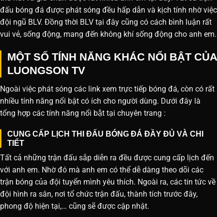
đấu bóng đá được phát sóng đều hấp dẫn và kịch tính nhờ việc
đội ngũ BLV. Đồng thời BLV tại đây cũng có cách bình luận rất
vui vẻ, sống động, mang đến không khí sống động cho anh em.
MỘT SỐ TÍNH NĂNG KHÁC NỔI BẬT CỦA
LUONGSON TV
Ngoài việc phát sóng các link xem trực tiếp bóng đá, còn có rất
nhiều tính năng nổi bật có ích cho người dùng. Dưới đây là
tổng hợp các tính năng nổi bật tại chuyên trang :
CUNG CẤP LỊCH THI ĐẤU BÓNG ĐÁ ĐẦY ĐỦ VÀ CHI
TIẾT
Tất cả những trận đấu sắp diễn ra đều được cung cấp lịch đến
với anh em. Nhờ đó mà anh em có thể dễ dàng theo dõi các
trận bóng của đội tuyển mình yêu thích. Ngoài ra, các tin tức về
đội hình ra sân, nơi tổ chức trận đấu, thành tích trước đây,
phong độ hiện tại,… cũng sẽ được cập nhật.