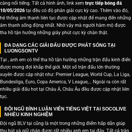
càng nổi tiếng. Tất cả hình ảnh, link xem
trực tiếp bóng đá
10/05/2026
tại đều có độ phân giải cực kỳ cao. Thêm vào đó,
hệ thống âm thanh liên tục được cập nhật để mang đến những
âm thanh sống động nhất. Nhờ vậy mà người hâm mộ được
tha hồ tận hưởng những giây phút cực kỳ chân thật.
ĐA DẠNG CÁC GIẢI ĐẤU ĐƯỢC PHÁT SÓNG TẠI
LUONGSONTV
Tại , anh em có thể tha hồ tận hưởng những trận đấu kinh điển
được mong đợi khắp thế giới. Một số trận đấu lớn thường
xuyên được cập nhật như: Premier League, World Cup, La Liga,
Bundesliga, Euro, Copa America, V League,… Ngoài ra còn rất
nhiều giải đấu hot tại Châu Á, Châu Âu đều được cập nhật liên
tục.
ĐỘI NGŨ BÌNH LUẬN VIÊN TIẾNG VIỆT TẠI SOCOLIVE
NHIỀU KINH NGHIỆM
Đội ngũ BLV tại cũng là một trong những điểm hấp dẫn giúp
thu hút và giữ chân được rất nhiều anh em tại đây. Tất cả trận